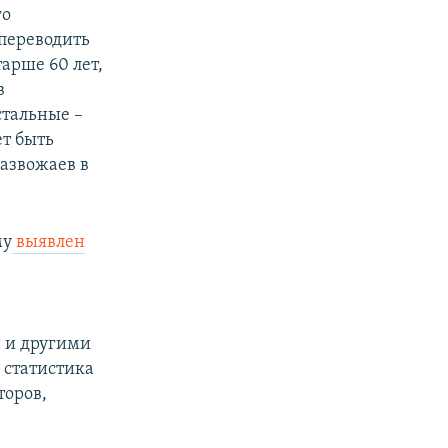
го
 переводить
арше 60 лет,
в
тальные –
т быть
Развожаев в
му
выявлен
 и другими
а статистика
торов,