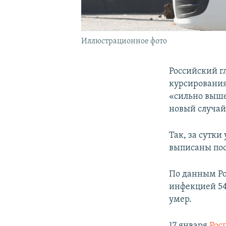
Иллюстрационное фото
Российский г
курсирования
«сильно выше»
новый случай
Так, за сутки 
выписаны пос
По данным Ро
инфекцией 54 
умер.
17 января
Рос