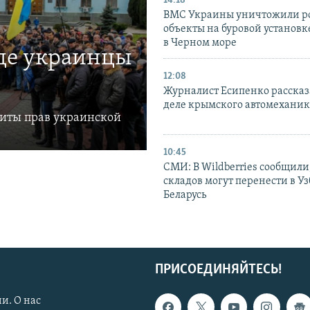
14:18
ВМС Украины уничтожили р
объекты на буровой установ
в Черном море
где украинцы
12:08
Журналист Есипенко рассказ
деле крымского автомехани
щиты прав украинской
10:45
СМИ: В Wildberries сообщили,
складов могут перенести в У
Беларусь
ПРИСОЕДИНЯЙТЕСЬ!
и. О нас