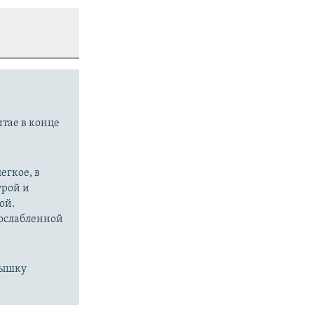
итае в конце
егкое, в
урой и
ой.
 ослабленной
пышку