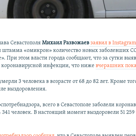
лава Севастополя
Михаил Развожаев
заявил в Instagra
 штамма «омикрон» количество новых заболевших CO
. При этом власти города сообщают, что за сутки выяв
 коронавирусной инфекции, что ниже
вчерашних пока
умерли 3 человека в возрасте от 68 до 82 лет. Кроме тог
ле выздоровления.
спотребнадзора, всего в Севастополе заболели корона
341 человек. В настоящий момент выздоровели 51 259 ч
потребнадзор сообщил
, что в Севастополе выявлен пер