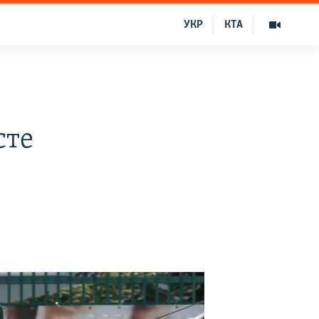
УКР
КТА
сте