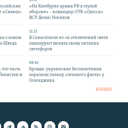
13:27
оссийские
«На Кинбурне армия РФ в глухой
ке «Сиваш»
обороне» – командир ОТК «Одесса»
ВСУ Денис Носиков
11:11
ал о новом
В Севастополе из-за отключений света
ка Шведа
планируют менять схему питания
светофоров
09:41
 что часть
Бровди: украинские беспилотники
збекистан и
поразили танкер «теневого флота» у
Геленджика
БОЛЬШЕ