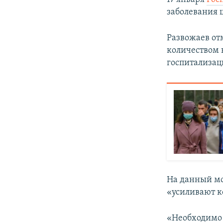
заболевания
Развожаев от
количеством 
госпитализац
На данный мо
«усиливают к
«Необходимо 