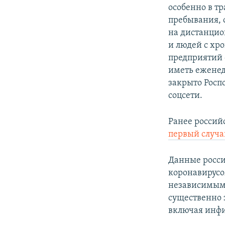
особенно в тр
пребывания, 
на дистанцио
и людей с хр
предприятий 
иметь еженед
закрыто Росп
соцсети.
Ранее россий
первый случа
Данные росси
коронавирус
независимым
существенно 
включая инфи