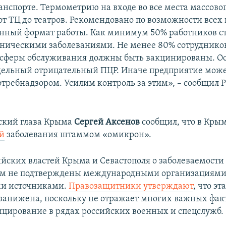
анспорте. Термометрию на входе во все места массово
от ТЦ до театров. Рекомендовано по возможности всех
нный формат работы. Как минимум 50% работников ст
оническими заболеваниями. Не менее 80% сотруднико
сферы обслуживания должны быть вакцинированы. Ос
ельный отрицательный ПЦР. Иначе предприятие може
отребнадзором. Усилим контроль за этим», – сообщил 
ский глава Крыма
Сергей Аксенов
сообщил, что в Кры
й
заболевания штаммом «омикрон».
йских властей Крыма и Севастополя о заболеваемости
ом не подтверждены международными организациями
и источниками.
Правозащитники утверждают
, что эт
занижена, поскольку не отражает многих важных фак
цирование в рядах российских военных и спецслужб.