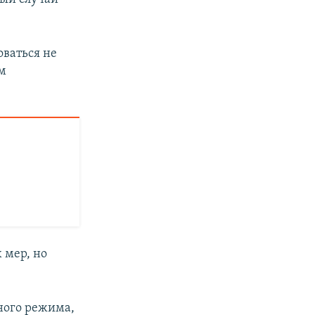
оваться не
ом
 мер, но
ного режима,