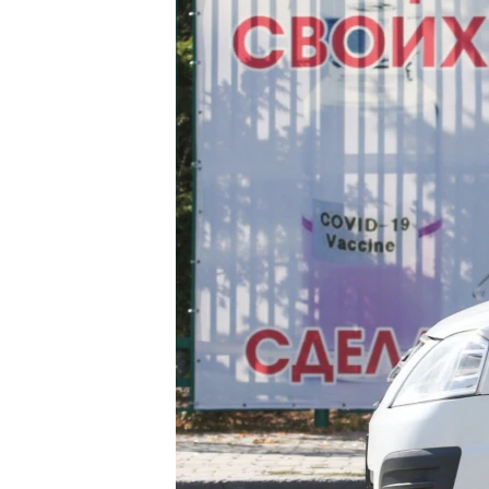
ПОБЕДИТЕЛЕЙ НЕ СУДЯТ?
КРЫМ.НЕПОКОРЕННЫЙ
ELIFBE
УКРАИНСКАЯ ПРОБЛЕМА КРЫМА