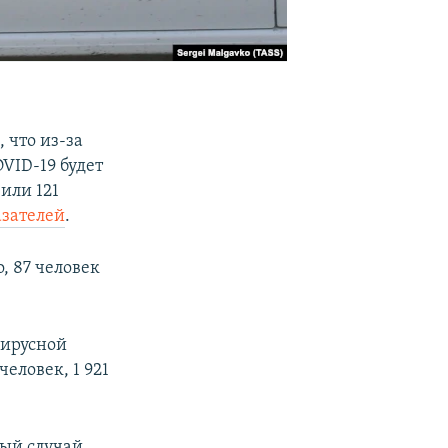
m
, что из-за
VID-19 будет
или 121
зателей
.
о, 87 человек
вирусной
еловек, 1 921
вый случай