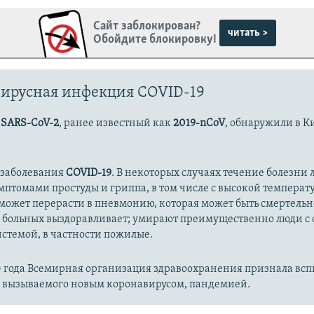
Сайт заблокирован?
читать >
Обойдите блокировку!
ирусная инфекция COVID-19
с
SARS-CoV-2
, ранее известный как
2019-nCoV
, обнаружили в К
 заболевания
COVID-19
. В некоторых случаях течение болезни л
имптомами простуды и гриппа, в том числе с высокой температ
может перерасти в пневмонию, которая может быть смертельн
 больных выздоравливает; умирают преимущественно люди с
стемой, в частности пожилые.
20 года Всемирная организация здравоохранения признала вс
, вызываемого новым коронавирусом, пандемией.