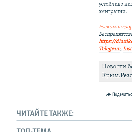
устойчиво ни
эмиграции.
Роскомнадзор
Беспрепятств
https://d1axlk
Telegram
,
Ins
Новости б
Крым.Реа
Поделить
ЧИТАЙТЕ ТАКЖЕ:
ТОП-ТЕМА