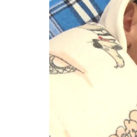
ПОБЕДИТЕЛЕЙ НЕ СУДЯТ?
КРЫМ.НЕПОКОРЕННЫЙ
ELIFBE
УКРАИНСКАЯ ПРОБЛЕМА КРЫМА