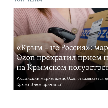
«Крым – не Россия»: ма
Ozon прекратил прием н
на Крымском полуостро
Российский маркетплейс Ozon отказывается до
Крым? В чем причина?