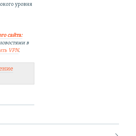
сокого уровня
го сайта:
новостями в
ить
VPN
.
ение