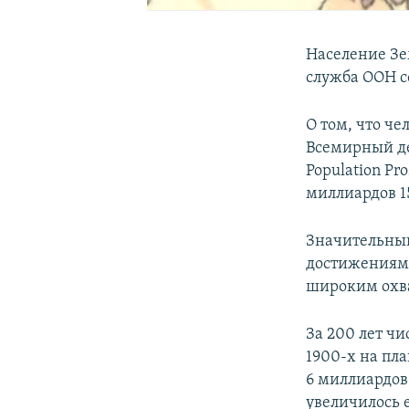
Население Зе
служба ООН с
О том, что че
Всемирный де
Population Pr
миллиардов 1
Значительный
достижениями
широким охв
За 200 лет чи
1900-х на пла
6 миллиардов,
увеличилось 