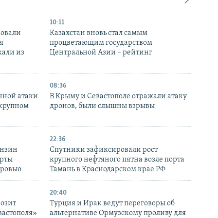
10:11
ковали
Казахстан вновь стал самым
я
процветающим государством
кали из
Центральной Азии – рейтинг
08:36
нной атаки
В Крыму и Севастополе отражали атаку
 крупном
дронов, были слышны взрывы
22:36
ензин
Спутники зафиксировали рост
ерты
крупного нефтяного пятна возле порта
оровью
Тамань в Краснодарском крае РФ
20:40
розит
Турция и Ирак ведут переговоры об
вастополя»
альтернативе Ормузскому проливу для