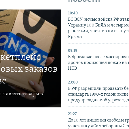
10:40
ВС ВСУ: ночью войска РФ ата
Украину 100 БпЛА и четырьм
ракетами, часть из них запус
Крыма
09:19
ркетплейс
В Ярославле после массирова
дронов произошел пожар на
овых заказов
НПЗ
ве
23:00
В РФ разрешили продавать б
ставлять товары в
стандарта 1990-х годов: эксп
предупреждают об угрозе зд
21:27
До 10 лет лишения свободы г
участнику «Самообороны Се