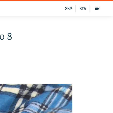
УКР
КТА
о 8