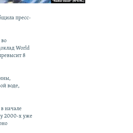
бщила пресс-
 во
доклад World
 превысит 8
ины,
ой воде,
 в начале
лу 2000-х уже
оно