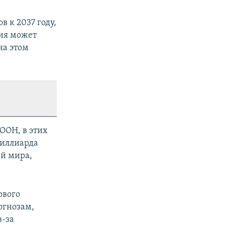
 к 2037 году,
ния может
на этом
ООН, в этих
миллиарда
ой мира,
ового
огнозам,
з-за