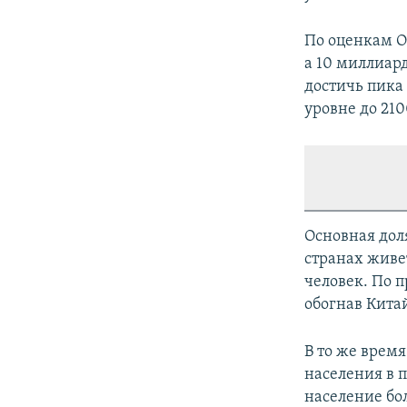
По оценкам О
а 10 миллиард
достичь пика
уровне до 210
Основная дол
странах живе
человек. По 
обогнав Китай
В то же врем
населения в п
население бол