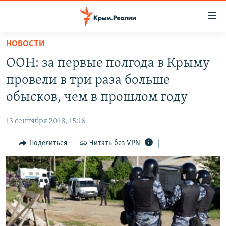
Доступность
ссылки
Вернуться
НОВОСТИ
к
НОВОСТИ
ООН: за первые полгода в Крыму
основному
СПЕЦПРОЕКТЫ
содержанию
провели в три раза больше
ВОДА
Вернутся
ГРУЗ 200
обысков, чем в прошлом году
к
ИСТОРИЯ
КАРТА ВОЕННЫХ ОБЪЕКТОВ КРЫМА
главной
13 сентября 2018, 15:16
ЕЩЕ
11 ЛЕТ ОККУПАЦИИ КРЫМА. 11 ИСТОРИЙ СОПРОТИВЛЕНИЯ
навигации
Вернутся
Поделиться
Читать без VPN
РАДІО СВОБОДА
ИНТЕРАКТИВ
к
КАК ОБОЙТИ БЛОКИРОВКУ
ИНФОГРАФИКА
поиску
ТЕЛЕПРОЕКТ КРЫМ.РЕАЛИИ
Українською
СОВЕТЫ ПРАВОЗАЩИТНИКОВ
Qırımtatar
ПРОПАВШИЕ БЕЗ ВЕСТИ