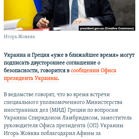
ПРИСОЕДИНЯЙТЕСЬ!
ПОБЕДИТЕЛЕЙ НЕ СУДЯТ?
КРЫМ.НЕПОКОРЕННЫЙ
ELIFBE
Игорь Жовква
УКРАИНСКАЯ ПРОБЛЕМА КРЫМА
Все сайты RFE/RL
Украина и Греция «уже в ближайшее время» могут
подписать двустороннее соглашение о
безопасности, говорится в
сообщении Офиса
президента Украины
.
В ведомстве говорят, что во время встречи
специального уполномоченного Министерства
иностранных дел (МИД) Греции по вопросам
Украины Спиридоном Ламбридисом, заместитель
руководителя Офиса президента (ОП) Украины
Игорь Жовква поблагодарил Афины за