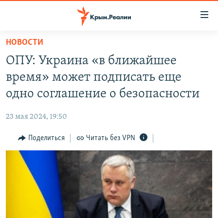
Доступность
ссылки
Вернуться
НОВОСТИ
к
НОВОСТИ
ОПУ: Украина «в ближайшее
основному
СПЕЦПРОЕКТЫ
содержанию
время» может подписать еще
ВОДА
Вернутся
ГРУЗ 200
одно соглашение о безопасности
к
ИСТОРИЯ
КАРТА ВОЕННЫХ ОБЪЕКТОВ КРЫМА
главной
23 мая 2024, 19:50
ЕЩЕ
11 ЛЕТ ОККУПАЦИИ КРЫМА. 11 ИСТОРИЙ СОПРОТИВЛЕНИЯ
навигации
Вернутся
Поделиться
Читать без VPN
РАДІО СВОБОДА
ИНТЕРАКТИВ
к
КАК ОБОЙТИ БЛОКИРОВКУ
ИНФОГРАФИКА
поиску
ТЕЛЕПРОЕКТ КРЫМ.РЕАЛИИ
Українською
СОВЕТЫ ПРАВОЗАЩИТНИКОВ
Qırımtatar
ПРОПАВШИЕ БЕЗ ВЕСТИ