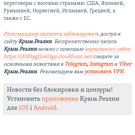
переговоры с восемью странами: США, Японией,
Румынией, Норвегией, Испанией, Грецией, а
также с ЕС.
Роскомнадзор пытается заблокировать
доступ к
сайту
Крым.Реалии
. Беспрепятственно читать
Крым.Реалии
можно с помощью
зеркального сайта:
https://d333ygfjn4i3ge.cloudfront.net/
следите за
основными новостями в
Telegram
,
Instagram
и
Viber
Крым.Реалии
. Рекомендуем вам
установить VPN
.
Новости без блокировки и цензуры!
Установить
приложение
Крым.Реалии
для
iOS
і
Android
.