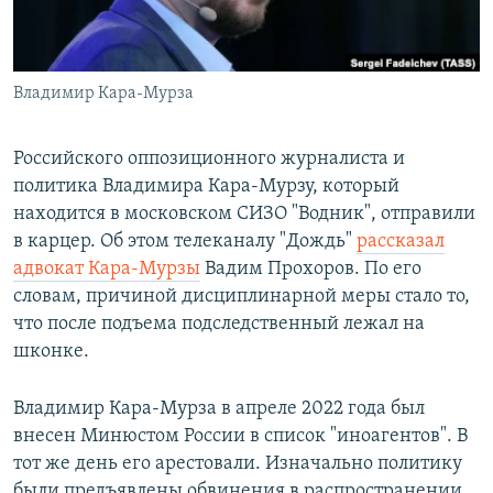
ПРИСОЕДИНЯЙТЕСЬ!
ПОБЕДИТЕЛЕЙ НЕ СУДЯТ?
КРЫМ.НЕПОКОРЕННЫЙ
Владимир Кара-Мурза
ELIFBE
УКРАИНСКАЯ ПРОБЛЕМА КРЫМА
Российского оппозиционного журналиста и
Все сайты RFE/RL
политика Владимира Кара-Мурзу, который
находится в московском СИЗО "Водник", отправили
в карцер. Об этом телеканалу "Дождь"
рассказал
адвокат Кара-Мурзы
Вадим Прохоров. По его
словам, причиной дисциплинарной меры стало то,
что после подъема подследственный лежал на
шконке.
Владимир Кара-Мурза в апреле 2022 года был
внесен Минюстом России в список "иноагентов". В
тот же день его арестовали. Изначально политику
были предъявлены обвинения в распространении