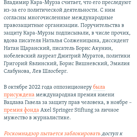
Владимир Кара-Мурза считает, что его преследуют
из-за его политической деятельности. С ним
согласны многочисленные международные
правозащитные организации. Поручительства в
защиту Кара-Мурзы подписывали, в числе прочих,
вдова писателя Наталья Солженицына, диссидент
Натан Щаранский, писатель Борис Акунин,
нобелевский лауреат Дмитрий Муратов, политики
Григорий Явлинский, Борис Вишневский, Эмилия
Слабунова, Лев Шлосберг.
В октябре 2022 года оппозиционеру
была
присуждена
международная премия имени
Вацлава Гавела за защиту прав человека, в ноябре –
премия фонда
Axel Springer Stiftung за личное
мужество в журналистике.
Роскомнадзор пытается заблокировать
доступ к