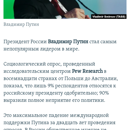
ПРИСОЕДИНЯЙТЕСЬ!
ПОБЕДИТЕЛЕЙ НЕ СУДЯТ?
КРЫМ.НЕПОКОРЕННЫЙ
Владимир Путин
ELIFBE
УКРАИНСКАЯ ПРОБЛЕМА КРЫМА
Президент России
Владимир Путин
стал самым
Все сайты RFE/RL
непопулярным лидером в мире.
Социологический опрос, проведенный
исследовательским центром
Pew Research
в
восемнадцати странах от Польши до Австралии,
показал, что лишь 9% респондентов относятся к
российскому президенту одобрительно; 90%
выразили полное неприятие его политики.
Это максимальное падение международной
поддержки Путина за двадцать лет проведения