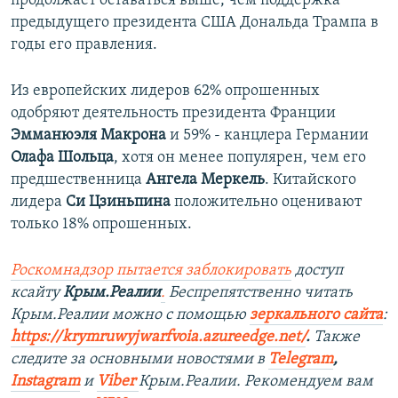
продолжает оставаться выше, чем поддержка
предыдущего президента США Дональда Трампа в
годы его правления.
Из европейских лидеров 62% опрошенных
одобряют деятельность президента Франции
Эмманюэля Макрона
и 59% - канцлера Германии
Олафа Шольца
, хотя он менее популярен, чем его
предшественница
Ангела Меркель
. Китайского
лидера
Си Цзиньпина
положительно оценивают
только 18% опрошенных.
Роскомнадзор пытается заблокировать
доступ
ксайту
Крым.Реалии
.
Беспрепятственно читать
Крым.Реалии можно с помощью
зеркального сайта
:
https://krymruwyjwarfvoia.azureedge.net/
.
Также
следите за основными новостями в
Telegram
,
Instagram
и
Viber
Крым.Реалии. Рекомендуем вам