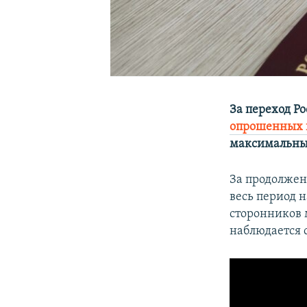
За переход Р
опрошенных 
максимальный
За продолжен
весь период 
сторонников 
наблюдается с