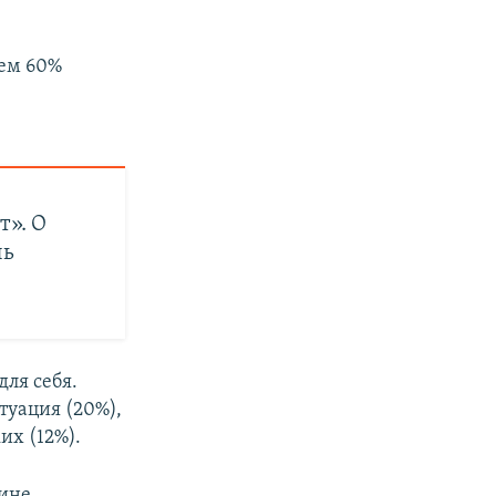
чем 60%
т». О
ль
ля себя.
туация (20%),
их (12%).
ине,