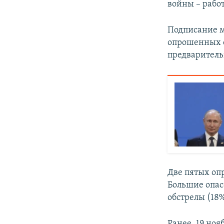
войны – раб
Подписание м
опрошенных с
предваритель
Две пятых оп
Большие опас
обстрелы (18%
Ранее, 19 ноя