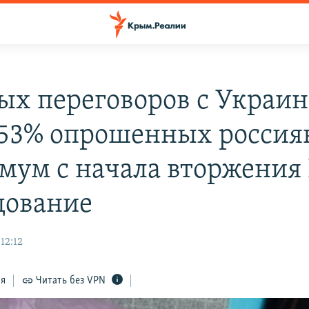
х переговоров с Украи
 53% опрошенных россиян
мум с начала вторжения 
дование
12:12
ся
Читать без VPN