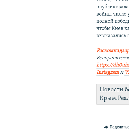
опубликовала 
войны число 
полной победы
чтобы Киев к
высказались 
Роскомнадзор
Беспрепятств
https://dh0uhe
Instagram
и
V
Новости б
Крым.Реа
Поделить