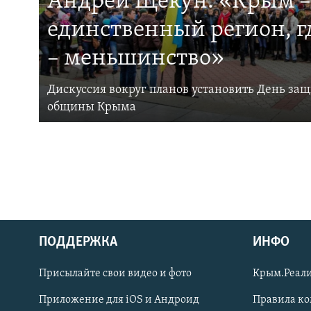
Андрей Щекун: «Крым –
единственный регион, 
– меньшинство»
Дискуссия вокруг планов установить День за
общины Крыма
ПОДДЕРЖКА
ИНФО
Українською
Присылайте свои видео и фото
Крым.Реали
Qırımtatar
Приложение для iOS и Андроид
Правила к