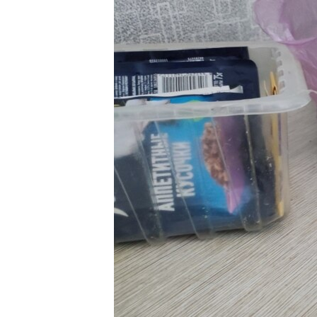
ПОБЕДИТЕЛЕЙ НЕ СУДЯТ?
КРЫМ.НЕПОКОРЕННЫЙ
ELIFBE
УКРАИНСКАЯ ПРОБЛЕМА КРЫМА