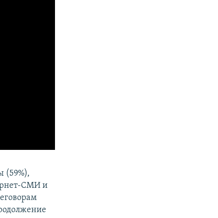
 (59%),
ернет-СМИ и
реговорам
продолжение