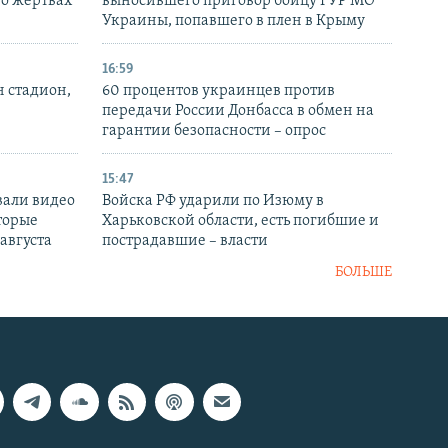
 о жертвах
выносившего приговор бойцу ГУР МО
Украины, попавшего в плен в Крыму
16:59
н стадион,
60 процентов украинцев против
передачи России Донбасса в обмен на
гарантии безопасности – опрос
15:47
вали видео
Войска РФ ударили по Изюму в
торые
Харьковской области, есть погибшие и
 августа
пострадавшие – власти
БОЛЬШЕ