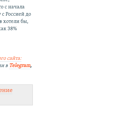
то с начала
 с Россией до
в хотели бы,
как 38%
го сайта:
ми в
Telegram
,
ение