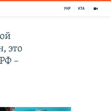
УКР
КТА
ной
, это
РФ –