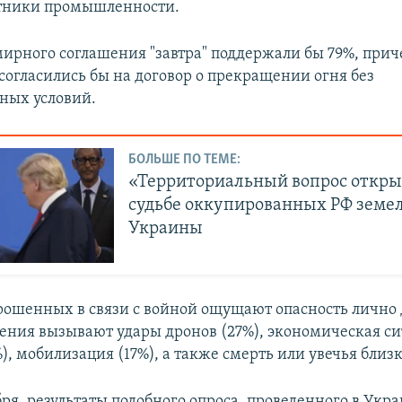
отники промышленности.
ирного соглашения "завтра" поддержали бы 79%, при
огласились бы на договор о прекращении огня без
ных условий.
БОЛЬШЕ ПО ТЕМЕ:
«Территориальный вопрос откры
судьбе оккупированных РФ земе
Украины
рошенных в связи с войной ощущают опасность лично д
ения вызывают удары дронов (27%), экономическая си
), мобилизация (17%), а также смерть или увечья близк
бря, результаты подобного опроса, проведенного в Укра