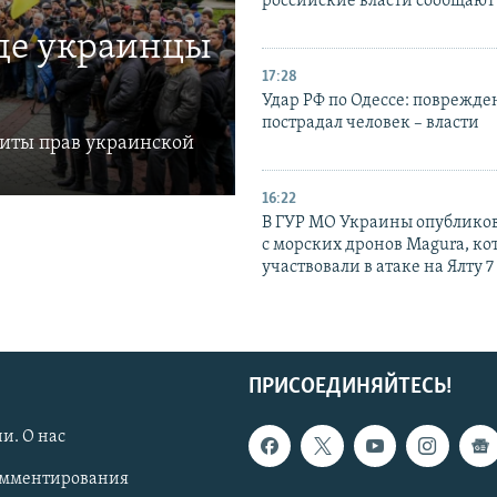
российские власти сообщают
где украинцы
17:28
Удар РФ по Одессе: поврежде
пострадал человек – власти
щиты прав украинской
16:22
В ГУР МО Украины опублико
с морских дронов Magura, ко
участвовали в атаке на Ялту 7
ПРИСОЕДИНЯЙТЕСЬ!
и. О нас
омментирования