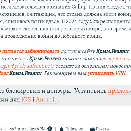
исследовательская компания Gallup. Из них следует, ч
украинцев, считающих, что страна должна вести войну
, снизилось почти вдвое. В 2024 году 52% респонденто
ак можно скорее начал переговоры о мире, в то время 
за продолжение войны до победного конца.
 пытается заблокировать
доступ к сайту
Крым.Реалии
.
енно читать
Крым.Реалии
можно с помощью
зеркально
sgjw6yf.cloudfront.net/
следите за основными новостя
iber
Крым.Реалии
. Рекомендуем вам
установить VPN
.
ез блокировки и цензуры! Установить
прилож
лии для
iOS
і
Android
.
ся
Читать без VPN
Follow us
Печать