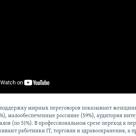
поддержку мирных переговоров показывают женщины
%), малообеспеченные россияне (59%), аудитория инт
алов (по 51%). В профессиональном срезе переход к пе
ивают работники IT, торговли и здравоохранения, а 