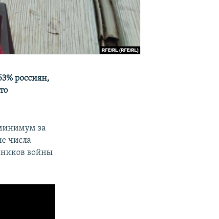
53% россиян,
то
 минимум за
ие числа
нников войны