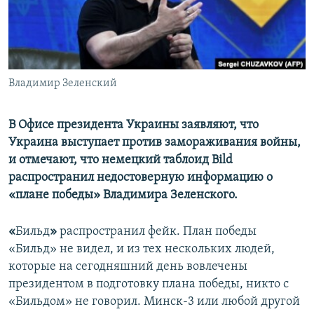
ПРИСОЕДИНЯЙТЕСЬ!
ПОБЕДИТЕЛЕЙ НЕ СУДЯТ?
КРЫМ.НЕПОКОРЕННЫЙ
ELIFBE
Владимир Зеленский
УКРАИНСКАЯ ПРОБЛЕМА КРЫМА
Все сайты RFE/RL
В Офисе президента Украины заявляют, что
Украина выступает против замораживания войны,
и отмечают, что немецкий таблоид Bild
распространил недостоверную информацию о
«плане победы» Владимира Зеленского.
«
Бильд
»
распространил фейк. План победы
«Бильд» не видел, и из тех нескольких людей,
которые на сегодняшний день вовлечены
президентом в подготовку плана победы, никто с
«Бильдом» не говорил. Минск-3 или любой другой