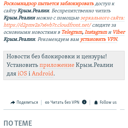
Роскомнадзор пытается заблокировать
доступ к
сайту
Крым.Реалии
. Беспрепятственно читать
Крым.Реалии
можно с помощью
зеркального сайта:
https://d2pmv2a7s6vb7r.cloudfront.net/
следите за
основными новостями в
Telegram
,
Instagram
и
Viber
Крым.Реалии
. Рекомендуем вам
установить VPN
.
Новости без блокировки и цензуры!
Установить
приложение
Крым.Реалии
для
iOS
і
Android
.
Поделиться
Читать без VPN
Follow us
ПО ТЕМЕ