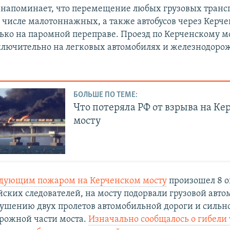
напоминает, что перемещение любых грузовых тран
ом числе малотоннажных, а также автобусов через Керч
ько на паромной переправе. Проезд по Керченскому м
лючительно на легковых автомобилях и железнодор
БОЛЬШЕ ПО ТЕМЕ:
Что потеряла РФ от взрыва на Ке
мосту
едующим пожаром на Керченском мосту
произошел 8 о
ских следователей, на мосту подорвали грузовой авто
рушению двух пролетов автомобильной дороги и сильн
рожной части моста.
Изначально сообщалось о гибели 