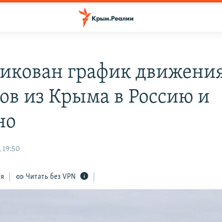
икован график движени
ов из Крыма в Россию и
но
 19:50
ся
Читать без VPN