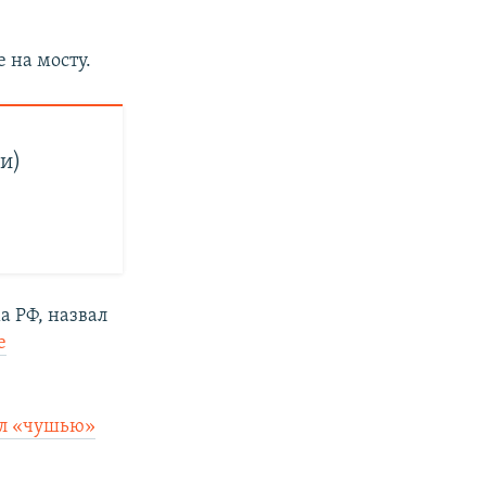
 на мосту.
и)
а РФ, назвал
е
ал «чушью»