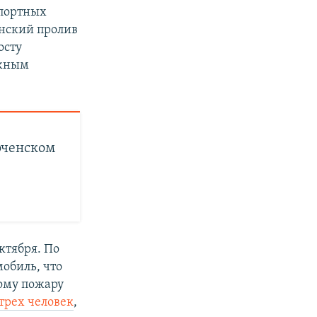
спортных
енский пролив
осту
ожным
рченском
ктября. По
мобиль, что
ому пожару
трех человек
,