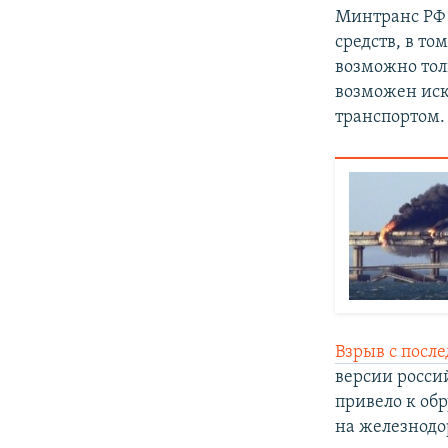
Минтранс РФ 
средств, в т
возможно тол
возможен иск
транспортом.
Взрыв с посл
версии россий
привело к об
на железнодо