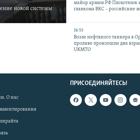
майор армии РФ Плохотнюк и
ление новой системы
главкома ВКС – российские 
16:55
Возле нефтяного танкера в 
проливе произошли два взры
UKMTO
ПРИСОЕДИНЯЙТЕСЬ!
и. О нас
омментирования
опирайта
вязь