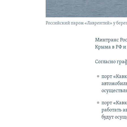
Российский паром «Лаврентий» у бере
Минтранс Рос
Крыма в РФ и
Согласно гра
порт «Кавк
автомобил
осуществля
порт «Кавк
работать 
будут осущ