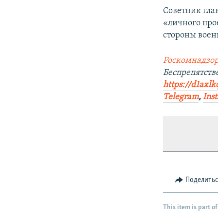
Советник гла
«личного прое
стороны воен
Роскомнадзор
Беспрепятств
https://d1axlk
Telegram
,
Ins
Поделить
This item is part of