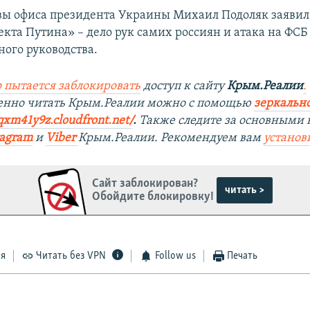
вы офиса президента Украины Михаил Подоляк заявил,
кта Путина» – дело рук самих россиян и атака на ФСБ 
ного руководства.
 пытается заблокировать
доступ к сайту
Крым.Реалии
.
енно читать Крым.Реалии мож
но с помощью
зеркально
qxm41y9z.cloudfront.net/
. ​
Также следите за основными 
tagra
m
и
Viber
Крым.Реалии. Рекомендуем вам
установ
Сайт заблокирован?
читать >
Обойдите блокировку!
ся
Читать без VPN
Follow us
Печать