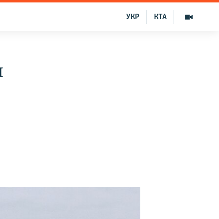
УКР
КТА
я