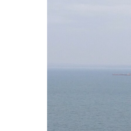
ПОБЕДИТЕЛЕЙ НЕ СУДЯТ?
КРЫМ.НЕПОКОРЕННЫЙ
ELIFBE
УКРАИНСКАЯ ПРОБЛЕМА КРЫМА