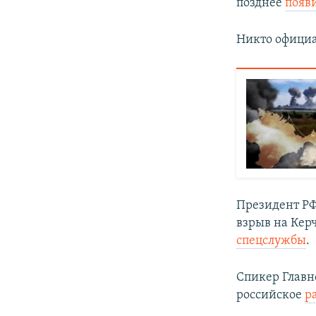
позднее
появ
Никто официа
Президент РФ
взрыв на Кер
спецслужбы
.
Спикер Главн
российское
р