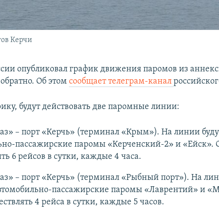
гов Керчи
сии опубликовал график движения паромов из аннек
 обратно. Об этом
сообщает телеграм-канал
российског
фику, будут действовать две паромные линии:
аз» – порт «Керчь» (терминал «Крым»). На линии буду
ьно-пассажирские паромы «Керченский-2» и «Ейск». 
ть 6 рейсов в сутки, каждые 4 часа.
аз» – порт «Керчь» (терминал «Рыбный порт»). На лин
автомобильно-пассажирские паромы «Лаврентий» и «М
ествлять 4 рейса в сутки, каждые 5 часов.