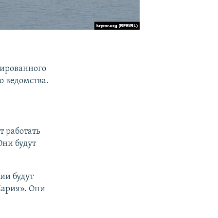
сированного
о ведомства.
т работать
Они будут
ии будут
ария». Они