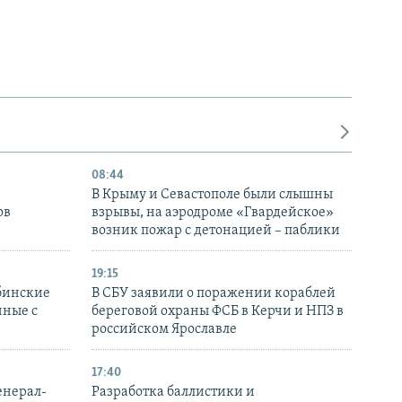
08:44
В Крыму и Севастополе были слышны
ов
взрывы, на аэродроме «Гвардейское»
возник пожар с детонацией – паблики
19:15
бинские
В СБУ заявили о поражении кораблей
нные с
береговой охраны ФСБ в Керчи и НПЗ в
российском Ярославле
17:40
енерал-
Разработка баллистики и