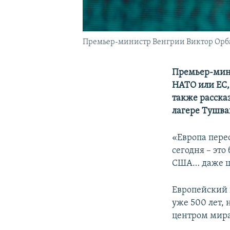
Премьер-министр Венгрии Виктор Орб
Премьер-мини
НАТО или ЕС,
также расска
лагере Тушва
«Европа пере
сегодня – эт
США… даже це
Европейский 
уже 500 лет,
центром мира