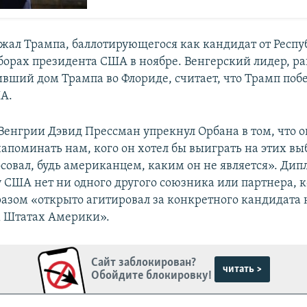
жал Трампа, баллотирующегося как кандидат от Респ
борах президента США в ноябре. Венгерский лидер, ра
ивший дом Трампа во Флориде, считает, что Трамп поб
А.
Венгрии Дэвид Прессман упрекнул Орбана в том, что 
апоминать нам, кого он хотел бы выиграть на этих выб
осовал, будь американцем, каким он не является». Дип
 у США нет ни одного другого союзника или партнера, 
азом «открыто агитировал за конкретного кандидата 
 Штатах Америки».
Сайт заблокирован?
читать >
Обойдите блокировку!