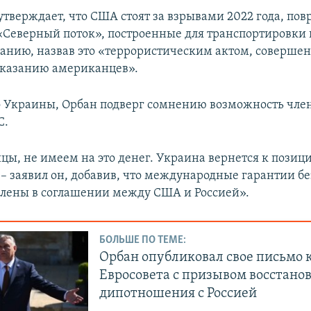
утверждает, что США стоят за взрывами 2022 года, п
«Северный поток», построенные для транспортировки 
манию, назвав это «террористическим актом, соверше
указанию американцев».
 Украины, Орбан подверг сомнению возможность член
С.
цы, не имеем на это денег. Украина вернется к позиц
 – заявил он, добавив, что международные гарантии б
плены в соглашении между США и Россией».
БОЛЬШЕ ПО ТЕМЕ:
Орбан опубликовал свое письмо к
Евросовета с призывом восстано
дипотношения с Россией