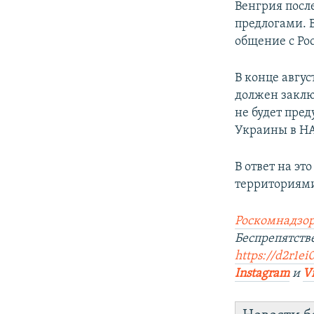
Венгрия посл
предлогами. В
общение с Ро
В конце авгус
должен заклю
не будет пре
Украины в Н
В ответ на эт
территориями
Роскомнадзор
Беспрепятств
https://d2r1ei
Instagram
и
V