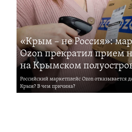
«Крым – не Россия»: ма
Ozon прекратил прием н
на Крымском полуостро
Российский маркетплейс Ozon отказывается до
Крым? В чем причина?