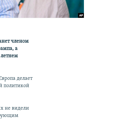
анет членом
ампа, а
 летнем
Европа делает
ей политикой
х не видели
ирующим