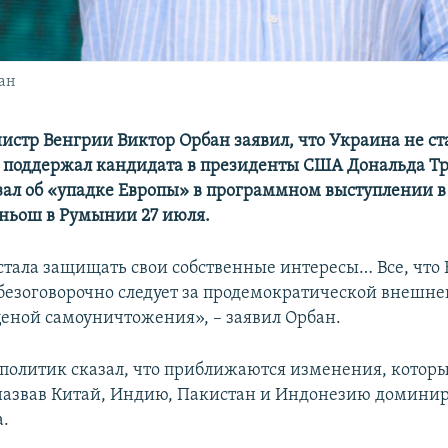
ан
стр Венгрии Виктор Орбан заявил, что Украина не ст
 поддержал кандидата в президенты США Дональда Тр
зал об «упадке Европы» в программном выступлении в
ньош в Румынии 27 июля.
стала защищать свои собственные интересы… Все, что 
о безоговорочно следует за продемократической внешн
ной самоуничтожения», – заявил Орбан.
политик сказал, что приближаются изменения, которы
 назвав Китай, Индию, Пакистан и Индонезию домин
.