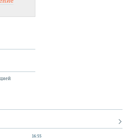
ение
ацией
16:55