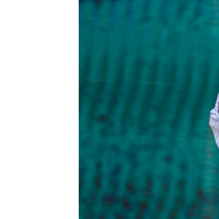
ПОБЕДИТЕЛЕЙ НЕ СУДЯТ?
КРЫМ.НЕПОКОРЕННЫЙ
ELIFBE
УКРАИНСКАЯ ПРОБЛЕМА КРЫМА