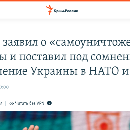
 заявил о «самоуничтож
ы и поставил под сомне
ление Украины в НАТО и
09:00
ся
Читать без VPN