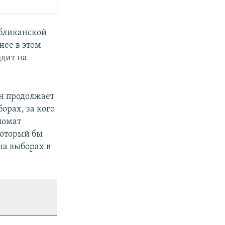
убликанской
нее в этом
едит на
он продолжает
орах, за кого
ломат
который бы
на выборах в