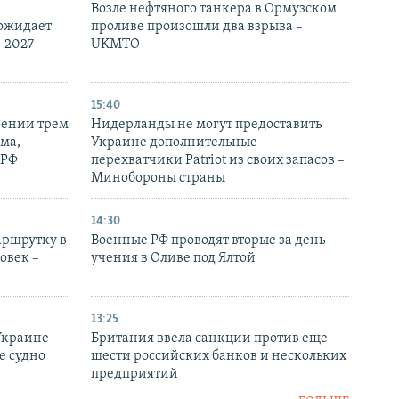
Возле нефтяного танкера в Ормузском
 ожидает
проливе произошли два взрыва –
-2027
UKMTO
15:40
рении трем
Нидерланды не могут предоставить
ма,
Украине дополнительные
 РФ
перехватчики Patriot из своих запасов –
Минобороны страны
14:30
аршрутку в
Военные РФ проводят вторые за день
овек –
учения в Оливе под Ялтой
13:25
Украине
Британия ввела санкции против еще
е судно
шести российских банков и нескольких
предприятий