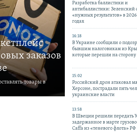
Разработка баллистики и
антибаллистики: Зеленский
«нужных результатов» в 2026
годах
16:18
ркетплейс
В Украине сообщили о подоз
бывшим налоговикам из Кры
овых заказов
которые перешли на сторону
ве
15:02
ставлять товары в
Российский дрон атаковал м
Херсоне, пострадали пять чел
украинские власти
13:58
В Швеции решили передать 
задержанное в марте грузово
Caffa из «теневого флота» РФ