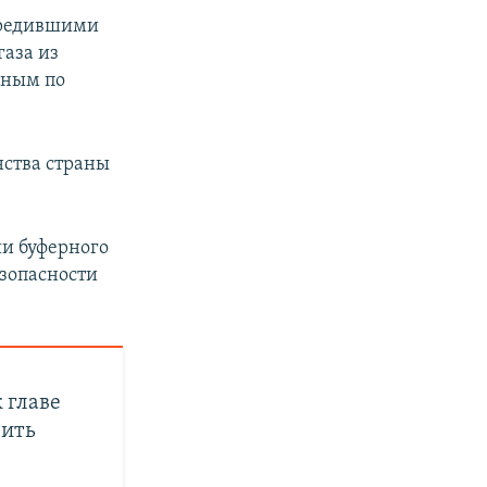
овредившими
газа из
нным по
ства страны
ии буферного
езопасности
 главе
вить