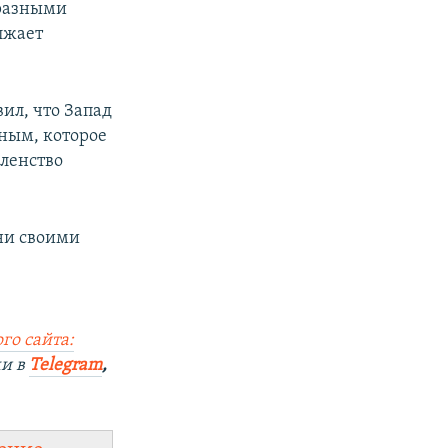
 разными
олжает
ил, что Запад
ным, которое
ленство
 ни своими
го сайта:
ми в
Telegram
,