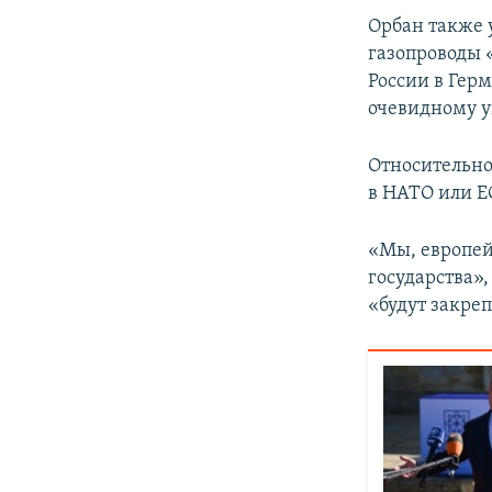
Орбан также 
газопроводы 
России в Гер
очевидному 
Относительно
в НАТО или Е
«Мы, европей
государства»,
«будут закре