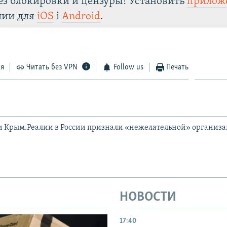
ез блокировки и цензуры! Установить
прилож
лии для
iOS
і
Android
.
ся
Читать без VPN
Follow us
Печать
и Крым.Реалии в России признали «нежелательной» организ
НОВОСТИ
17:40