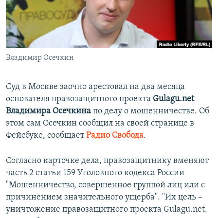
ПРИСОЕДИНЯЙТЕСЬ!
ПОБЕДИТЕЛЕЙ НЕ СУДЯТ?
КРЫМ.НЕПОКОРЕННЫЙ
ELIFBE
Владимир Осечкин
УКРАИНСКАЯ ПРОБЛЕМА КРЫМА
Все сайты RFE/RL
Суд в Москве заочно арестовал на два месяца
основателя правозащитного проекта
Gulagu.net
Владимира Осечкина
по делу о мошенничестве. Об
этом сам Осечкин сообщил на своей странице в
Фейсбуке, сообщает
Радио Свобода
.
Согласно карточке дела, правозащитнику вменяют
часть 2 статьи 159 Уголовного кодекса России
"Мошенничество, совершенное группой лиц или с
причинением значительного ущерба". "Их цель –
уничтожение правозащитного проекта Gulagu.net.