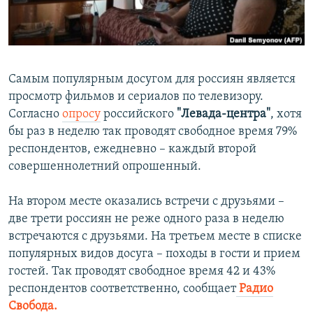
ПРИСОЕДИНЯЙТЕСЬ!
ПОБЕДИТЕЛЕЙ НЕ СУДЯТ?
КРЫМ.НЕПОКОРЕННЫЙ
ELIFBE
Самым популярным досугом для россиян является
УКРАИНСКАЯ ПРОБЛЕМА КРЫМА
просмотр фильмов и сериалов по телевизору.
Все сайты RFE/RL
Согласно
опросу
российского
"Левада-центра"
, хотя
бы раз в неделю так проводят свободное время 79%
респондентов, ежедневно – каждый второй
совершеннолетний опрошенный.
На втором месте оказались встречи с друзьями –
две трети россиян не реже одного раза в неделю
встречаются с друзьями. На третьем месте в списке
популярных видов досуга – походы в гости и прием
гостей. Так проводят свободное время 42 и 43%
респондентов соответственно, сообщает
Радио
Свобода.