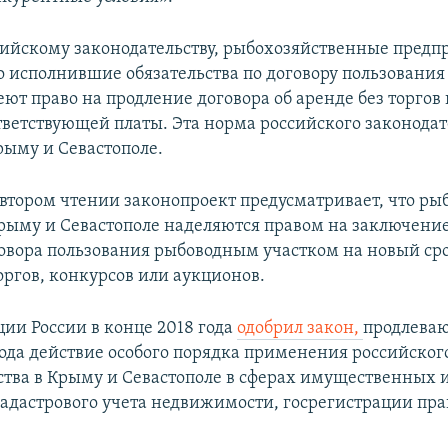
сийскому законодательству, рыбохозяйственные предп
о исполнившие обязательства по договору пользовани
ют право на продление договора об аренде без торгов
тветствующей платы. Эта норма российского законодат
рыму и Севастополе.
втором чтении законопроект предусматривает, что ры
Крыму и Севастополе наделяются правом на заключение
говора пользования рыбоводным участком на новый сро
оргов, конкурсов или аукционов.
ции России в конце 2018 года
одобрил закон,
продлеваю
года действие особого порядка применения российског
ства в Крыму и Севастополе в сферах имущественных 
адастрового учета недвижимости, госрегистрации прав