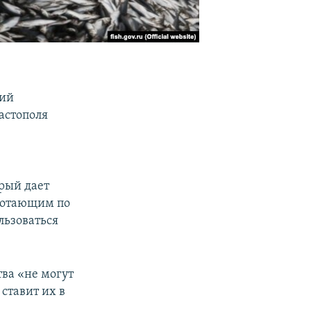
щий
астополя
рый дает
ботающим по
льзоваться
тва «не могут
ставит их в