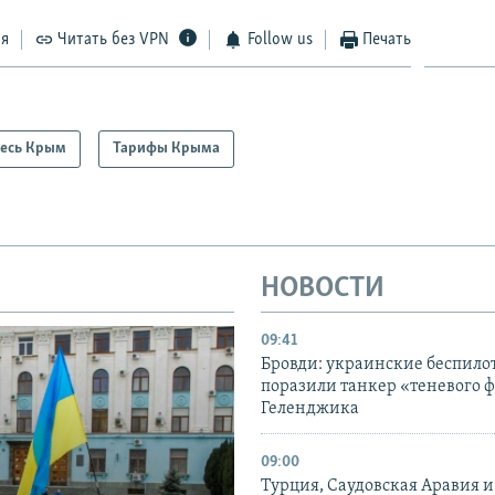
ся
Читать без VPN
Follow us
Печать
есь Крым
Тарифы Крыма
НОВОСТИ
09:41
Бровди: украинские беспил
поразили танкер «теневого ф
Геленджика
09:00
Турция, Саудовская Аравия 