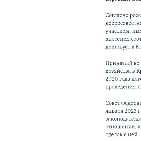
Согласно рос
добросовестн
участком, име
внесения соо
действует в К
Принятый во 
хозяйства в 
2020 года до
проведения т
Совет Федера
января 2023 
законодатель
отношений, к
сделок с ней.