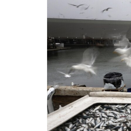
ПОБЕДИТЕЛЕЙ НЕ СУДЯТ?
КРЫМ.НЕПОКОРЕННЫЙ
ELIFBE
УКРАИНСКАЯ ПРОБЛЕМА КРЫМА