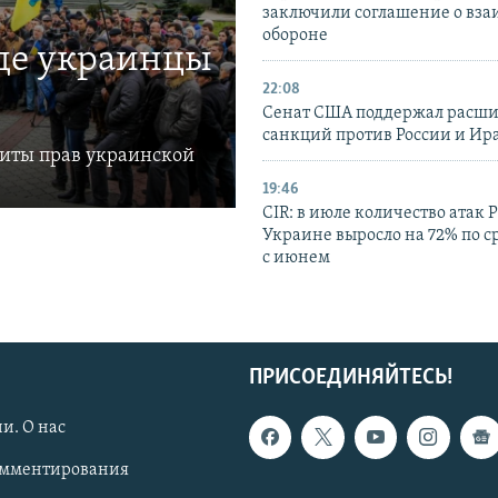
заключили соглашение о вз
обороне
где украинцы
22:08
Сенат США поддержал расш
санкций против России и Ир
щиты прав украинской
19:46
CIR: в июле количество атак 
Украине выросло на 72% по 
с июнем
ПРИСОЕДИНЯЙТЕСЬ!
и. О нас
омментирования