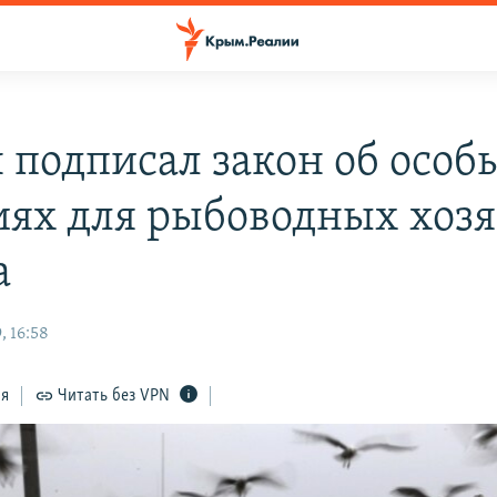
 подписал закон об особ
иях для рыбоводных хозя
а
, 16:58
ся
Читать без VPN