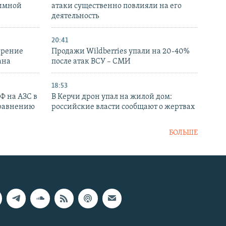
аимной
атаки существенно повлияли на его
деятельность
20:41
ирение
Продажи Wildberries упали на 20-40%
ана
после атак ВСУ – СМИ
18:53
РФ на АЗС в
В Керчи дрон упал на жилой дом:
сравнению
российские власти сообщают о жертвах
БОЛЬШЕ