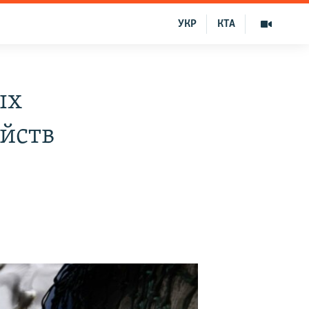
УКР
КТА
ых
йств