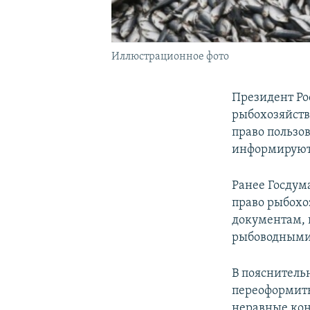
Иллюстрационное фото
Президент Р
рыбохозяйств
право пользо
информируют
Ранее Госдум
право рыбохо
документам, 
рыбоводными 
В пояснительн
переоформить
неравные кон