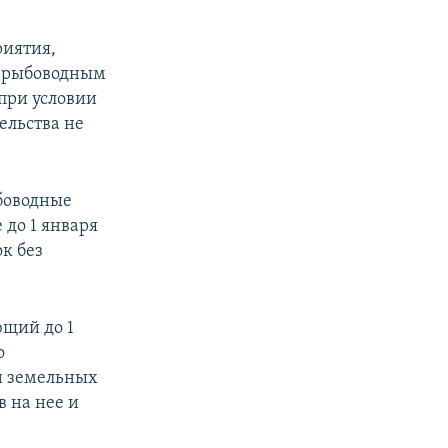
риятия,
я рыбоводным
 при условии
ельства не
боводные
 до 1 января
к без
щий до 1
о
и земельных
 на нее и