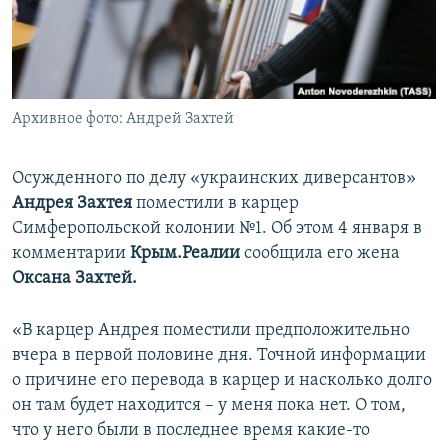
ПРИСОЕДИНЯЙТЕСЬ!
ПОБЕДИТЕЛЕЙ НЕ СУДЯТ?
КРЫМ.НЕПОКОРЕННЫЙ
ELIFBE
Архивное фото: Андрей Захтей
УКРАИНСКАЯ ПРОБЛЕМА КРЫМА
Все сайты RFE/RL
Осужденного по делу «украинских диверсантов»​
Андрея Захтея
поместили в карцер
Симферопольской колонии №1. Об этом 4 января в
комментарии
Крым.Реалии
сообщила его жена
Оксана Захтей.
«В карцер Андрея поместили предположительно
вчера в первой половине дня. Точной информации
о причине его перевода в карцер и насколько долго
он там будет находится – у меня пока нет. О том,
что у него были в последнее время какие-то