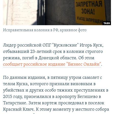
ПРИСОЕДИНЯЙТЕСЬ!
ПОБЕДИТЕЛЕЙ НЕ СУДЯТ?
КРЫМ.НЕПОКОРЕННЫЙ
ELIFBE
Исправительная колония в РФ, архивное фото
УКРАИНСКАЯ ПРОБЛЕМА КРЫМА
Все сайты RFE/RL
Лидер российской ОПГ "Кусковские" Игорь Куск,
отбывавший 23-летний срок в колонии строгого
режима, погиб в Донецкой области. Об этом
сообщает российское издание "Бизнес Онлайн"
.
По данным издания, в пятницу утром самолет с
телом Куска, которого признали виновным в
убийствах и других особо тяжких преступлениях в
2015 году, приземлился в аэропорту Бегишево в
Татарстане. Затем кортеж проследовал в поселок
Красный Ключ. К этому моменту у местного собора