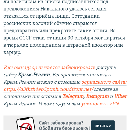
ли политикам из списка подписавшихся под
предложением Навального удалось сегодня
отказаться от приёма пищи. Сотрудники
российских колоний обычно стараются
предотвратить или прекратить такие акции. Во
время СССР отказ от пищи 30 октября мог караться
в тюрьмах помещением в штрафной изолятор или
карцер.
Роскомнадзор пытается заблокировать
доступ к
сайту
Крым.Реалии
. Беспрепятственно читать
Крым.Реалии можно с помощью
зеркального сайта:
https://d3fkrh4eb5ptmh.cloudfront.net/
следите за
основными новостями в
Telegram
,
Instagram
и
Viber
Крым.Реалии. Рекомендуем вам
установить VPN
.
Сайт заблокирован?
читать >
Обойдите блокировку!