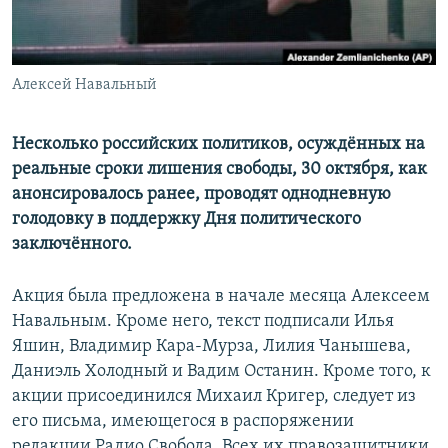
ПРИСОЕДИНЯЙТЕСЬ!
ПОБЕДИТЕЛЕЙ НЕ СУДЯТ?
КРЫМ.НЕПОКОРЕННЫЙ
Алексей Навальный
ELIFBE
УКРАИНСКАЯ ПРОБЛЕМА КРЫМА
Несколько российских политиков, осуждённых на
Все сайты RFE/RL
реальные сроки лишения свободы, 30 октября, как
анонсировалось ранее, проводят однодневную
голодовку в поддержку Дня политического
заключённого.
Акция была предложена в начале месяца Алексеем
Навальным. Кроме него, текст подписали Илья
Яшин, Владимир Кара-Мурза, Лилия Чанышева,
Даниэль Холодный и Вадим Останин. Кроме того, к
акции присоединился Михаил Кригер, следует из
его письма, имеющегося в распоряжении
редакции Радио Свобода. Всех их правозащитники