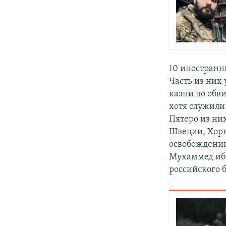
10 иностран
Часть из них
казни по обв
хотя служили
Пятеро из ни
Швеции, Хорв
освобождении
Мухаммед ибн
российского 