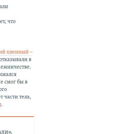
тали
т, что
ий пленный –
отказывали в
аемничестве.
нимался
е смог бы в
ого
т части тела,
ц
.
али»,