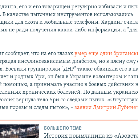
рдинга, его и его товарищей регулярно избивали и пы
. В качестве пыточных инструментов использовались
щики для скота и мобильные телефоны. Хардинг считае
ых не ради получения какой-либо информации, а "для
.
 сообщает, что на его глазах
умер еще один британск
страдал инсулинозависимым диабетом, но в плену ему 
. Боевики группировки "ДНР" также обвиняли его в н
ллег и родных Ури, он был в Украине волонтером и за
 помощью, а принимать участие в боевых действиях н
сленных хронических болезней. По данным украинск
оссия вернула тело Ури со следами пыток. «Отсутствую
ые порезы и следы пыток», –
заявил Дмитрий Лубине
БОЛЬШЕ ПО ТЕМЕ:
История крымчанина из «Азовст