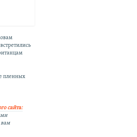
ловам
 встретились
британцам
е пленных
го сайта:
ыми
 вам