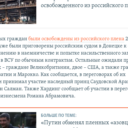
освобожденного из российского 
ных граждан
были освобождены из российского плена
2
 уже были приговорены российским судом в Донецке к
инению в наемничестве и попытке насильственного зах
 в ВСУ по обычным контрактам. Остальные ожидали п
х – граждане Великобритании, двое – США, а также г
атии и Марокко. Как сообщается, в переговорах об их
 принимал участие наследный принц Саудовской Ар
 Салман. Также Хардинг сообщает об участии в перег
бизнесмена Романа Абрамовича.
БОЛЬШЕ ПО ТЕМЕ:
«Путин обменял пленных «азовц