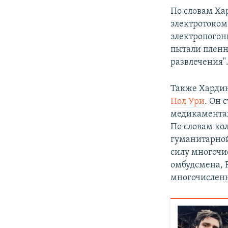
По словам Ха
электротоком
электропогон
пытали пленн
развлечения"
Также Хардинг
Пол Ури
. Он 
медикаментах
По словам ко
гуманитарной
силу многочи
омбудсмена, Р
многочисленн