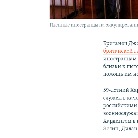
Пленные иностранцы на оккупированной 
Британец Джо
британской га
иностранцам 
близки к пыт
помощь им не
59-летний Ха
служил в кач
российскими 
военнослужащ
Хардингом в 
Эслин, Дилан