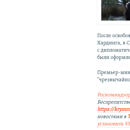
После освобо
Хардинга, в 
с дипломатич
были оформле
Премьер-мини
"чрезвычайно
Роскомнадзор
Беспрепятст
https://krymr
новостями в
установить
V