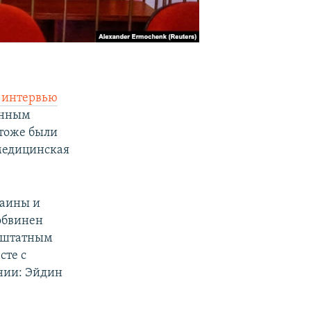
 интервью
ленным
 тоже были
 медицинская
раины и
 обвинен
я штатным
сте с
нии: Эйдин