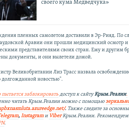
своего кума Медведчука»
ждения пленных самолетом доставили в Эр-Рияд. По с
Саудовской Аравии они прошли медицинский осмотр и
ескими представителями своих стран. Ему и другим 
ны документы, и они вылетели домой.
стр Великобритании Лиз Трасс назвала освобождени
 долгожданной новостью".
 пытается заблокировать
доступ к сайту
Крым.Реалии
.
венно читать Крым.Реалии можно с помощью
зеркально
upbxnasmluta.azureedge.net/
. ​
Также следите за основн
Telegram
,
Instagram
и
Viber
Крым.Реалии. Рекомендуем
PN
.