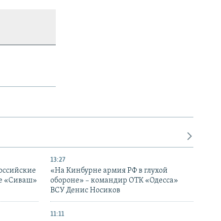
13:27
оссийские
«На Кинбурне армия РФ в глухой
ке «Сиваш»
обороне» – командир ОТК «Одесса»
ВСУ Денис Носиков
11:11