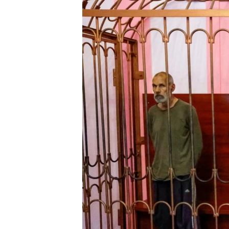
ПОБЕДИТЕЛЕЙ НЕ СУДЯТ?
КРЫМ.НЕПОКОРЕННЫЙ
ELIFBE
УКРАИНСКАЯ ПРОБЛЕМА КРЫМА