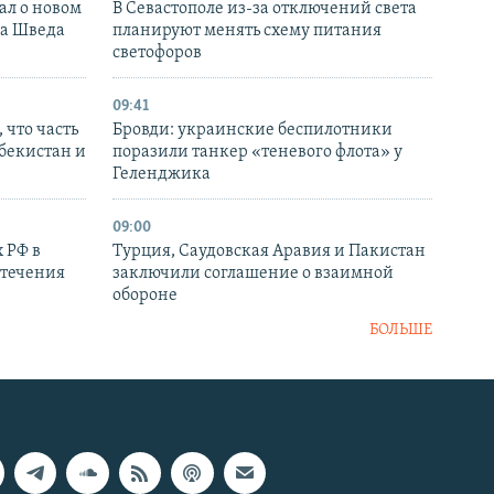
ал о новом
В Севастополе из-за отключений света
ка Шведа
планируют менять схему питания
светофоров
09:41
 что часть
Бровди: украинские беспилотники
збекистан и
поразили танкер «теневого флота» у
Геленджика
09:00
 РФ в
Турция, Саудовская Аравия и Пакистан
стечения
заключили соглашение о взаимной
обороне
БОЛЬШЕ