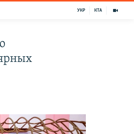
УКР
КТА
о
лярных