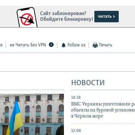
Сайт заблокирован?
читать >
Обойдите блокировку!
ся
Читать без VPN
Follow us
Печать
НОВОСТИ
14:18
ВМС Украины уничтожили р
объекты на буровой установ
в Черном море
12:08