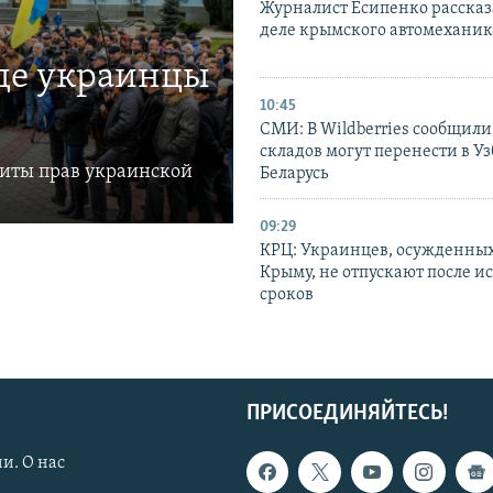
Журналист Есипенко рассказ
деле крымского автомехани
где украинцы
10:45
СМИ: В Wildberries сообщили,
складов могут перенести в У
щиты прав украинской
Беларусь
09:29
КРЦ: Украинцев, осужденных
Крыму, не отпускают после и
сроков
ПРИСОЕДИНЯЙТЕСЬ!
и. О нас