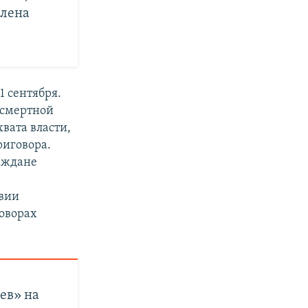
плена
1 сентября.
 смертной
вата власти,
риговора.
раждане
авии
оворах
ев» на