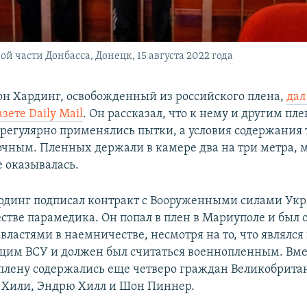
части Донбасса, Донецк, 15 августа 2022 года
н Хардинг, освобожденный из российского плена,
дал
зете Daily Mail
. Он рассказал, что к нему и другим п
регулярно применялись пытки, а условия содержания
очным. Пленных держали в камере два на три метра,
 оказывалась.
рдинг подписал контракт с Вооруженными силами Ук
естве парамедика. Он попал в плен в Мариуполе и был
властями в наемничестве, несмотря на то, что являлс
им ВСУ и должен был считаться военнопленным. Вме
плену содержались еще четверо граждан Великобрита
 Хили, Эндрю Хилл и Шон Пиннер.