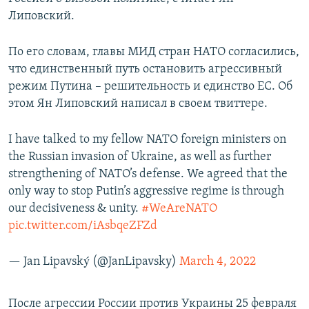
Липовский.
По его словам, главы МИД стран НАТО согласились,
что единственный путь остановить агрессивный
режим Путина – решительность и единство ЕС. Об
этом Ян Липовский написал в своем твиттере.
I have talked to my fellow NATO foreign ministers on
the Russian invasion of Ukraine, as well as further
strengthening of NATO’s defense. We agreed that the
only way to stop Putin’s aggressive regime is through
our decisiveness & unity.
#WeAreNATO
pic.twitter.com/iAsbqeZFZd
— Jan Lipavský (@JanLipavsky)
March 4, 2022
После агрессии России против Украины 25 февраля