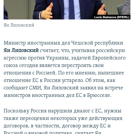
ПРИСОЕДИНЯЙТЕСЬ!
ПОБЕДИТЕЛЕЙ НЕ СУДЯТ?
КРЫМ.НЕПОКОРЕННЫЙ
Ян Липовский
ELIFBE
УКРАИНСКАЯ ПРОБЛЕМА КРЫМА
Министр иностранных дел Чешской республики
Все сайты RFE/RL
Ян Липовский
считает, что, учитывая российскую
агрессию против Украины, задачей Европейского
союза сегодня является перестроить свои
отношения с Россией. По его мнению, нынешнее
отношение ЕС к России устарело. Об этом, как
сообщают СМИ, Ян Липовский заявил на встрече
министров иностранных дел ЕС в Брюсселе.
Поскольку Россия нарушила диалог с ЕС, нужны
также переоценки некоторых уже действующих
договоров, в частности, договор между ЕС и
Россией о визовой политике, считает Ян