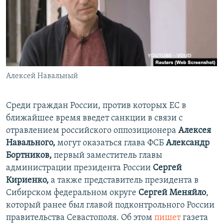
ПРИСОЕДИНЯЙТЕСЬ!
ПОБЕДИТЕЛЕЙ НЕ СУДЯТ?
КРЫМ.НЕПОКОРЕННЫЙ
ELIFBE
УКРАИНСКАЯ ПРОБЛЕМА КРЫМА
Все сайты RFE/RL
Алексей Навальный
Среди граждан России, против которых ЕС в
ближайшее время введет санкции в связи с
отравлением российского оппозиционера
Алексея
Навального,
могут оказаться глава ФСБ
Александр
Бортников,
первый заместитель главы
администрации президента России
Сергей
Кириенко,
а также
представитель президента в
Сибирском федеральном округе
Сергей Меняйло
,
который ранее был главой подконтрольного России
правительства Севастополя​. Об этом
пишет
газета