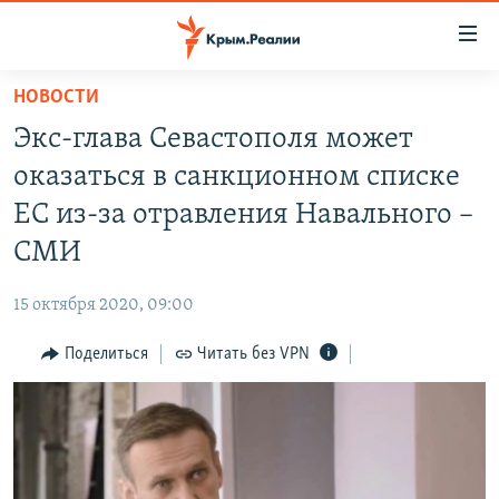
Доступность
ссылки
Вернуться
НОВОСТИ
к
НОВОСТИ
Экс-глава Севастополя может
основному
СПЕЦПРОЕКТЫ
содержанию
оказаться в санкционном списке
ВОДА
Вернутся
ГРУЗ 200
ЕС из-за отравления Навального –
к
ИСТОРИЯ
КАРТА ВОЕННЫХ ОБЪЕКТОВ КРЫМА
СМИ
главной
ЕЩЕ
11 ЛЕТ ОККУПАЦИИ КРЫМА. 11 ИСТОРИЙ СОПРОТИВЛЕНИЯ
навигации
15 октября 2020, 09:00
Вернутся
РАДІО СВОБОДА
ИНТЕРАКТИВ
к
Поделиться
Читать без VPN
КАК ОБОЙТИ БЛОКИРОВКУ
ИНФОГРАФИКА
поиску
ТЕЛЕПРОЕКТ КРЫМ.РЕАЛИИ
Українською
СОВЕТЫ ПРАВОЗАЩИТНИКОВ
Qırımtatar
ПРОПАВШИЕ БЕЗ ВЕСТИ