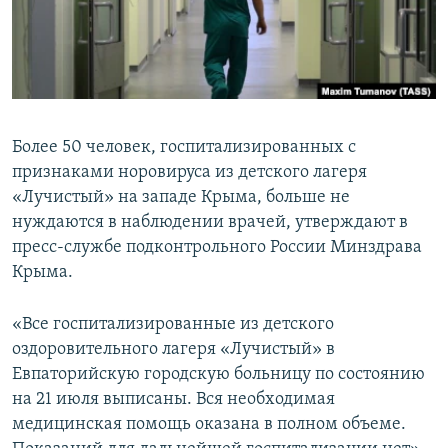
ПРИСОЕДИНЯЙТЕСЬ!
ПОБЕДИТЕЛЕЙ НЕ СУДЯТ?
КРЫМ.НЕПОКОРЕННЫЙ
ELIFBE
УКРАИНСКАЯ ПРОБЛЕМА КРЫМА
Более 50 человек, госпитализированных с
Все сайты RFE/RL
признаками норовируса из детского лагеря
«Лучистый» на западе Крыма, больше не
нуждаются в наблюдении врачей, утверждают в
пресс-службе подконтрольного России Минздрава
Крыма.
«Все госпитализированные из детского
оздоровительного лагеря «Лучистый» в
Евпаторийскую городскую больницу по состоянию
на 21 июля выписаны. Вся необходимая
медицинская помощь оказана в полном объеме.