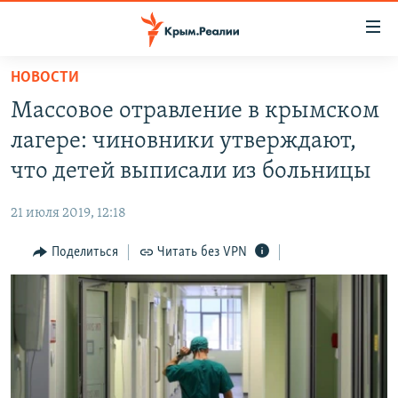
Доступность
ссылки
Вернуться
НОВОСТИ
к
НОВОСТИ
Массовое отравление в крымском
основному
СПЕЦПРОЕКТЫ
содержанию
лагере: чиновники утверждают,
ВОДА
Вернутся
ГРУЗ 200
что детей выписали из больницы
к
ИСТОРИЯ
КАРТА ВОЕННЫХ ОБЪЕКТОВ КРЫМА
главной
21 июля 2019, 12:18
ЕЩЕ
11 ЛЕТ ОККУПАЦИИ КРЫМА. 11 ИСТОРИЙ СОПРОТИВЛЕНИЯ
навигации
Вернутся
Поделиться
Читать без VPN
РАДІО СВОБОДА
ИНТЕРАКТИВ
к
КАК ОБОЙТИ БЛОКИРОВКУ
ИНФОГРАФИКА
поиску
ТЕЛЕПРОЕКТ КРЫМ.РЕАЛИИ
Українською
СОВЕТЫ ПРАВОЗАЩИТНИКОВ
Qırımtatar
ПРОПАВШИЕ БЕЗ ВЕСТИ