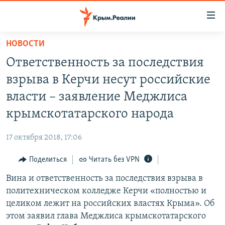
Доступность
ссылки
Вернуться
НОВОСТИ
к
НОВОСТИ
Ответственность за последствия
основному
СПЕЦПРОЕКТЫ
содержанию
взрыва в Керчи несут российские
ВОДА
Вернутся
ГРУЗ 200
власти – заявление Меджлиса
к
ИСТОРИЯ
КАРТА ВОЕННЫХ ОБЪЕКТОВ КРЫМА
крымскотатарского народа
главной
ЕЩЕ
11 ЛЕТ ОККУПАЦИИ КРЫМА. 11 ИСТОРИЙ СОПРОТИВЛЕНИЯ
навигации
17 октября 2018, 17:06
Вернутся
РАДІО СВОБОДА
ИНТЕРАКТИВ
к
Поделиться
Читать без VPN
КАК ОБОЙТИ БЛОКИРОВКУ
ИНФОГРАФИКА
поиску
Вина и ответственность за последствия взрыва в
ТЕЛЕПРОЕКТ КРЫМ.РЕАЛИИ
Українською
политехническом колледже Керчи «полностью и
СОВЕТЫ ПРАВОЗАЩИТНИКОВ
целиком лежит на российских властях Крыма». Об
Qırımtatar
этом заявил глава Меджлиса крымскотатарского
ПРОПАВШИЕ БЕЗ ВЕСТИ