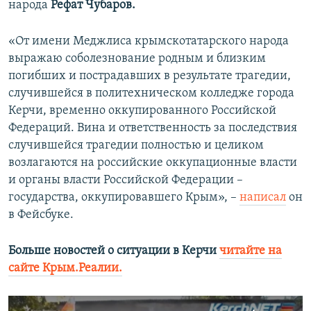
народа
Рефат Чубаров.
ПРИСОЕДИНЯЙТЕСЬ!
ПОБЕДИТЕЛЕЙ НЕ СУДЯТ?
КРЫМ.НЕПОКОРЕННЫЙ
«От имени Меджлиса крымскотатарского народа
выражаю соболезнование родным и близким
ELIFBE
погибших и пострадавших в результате трагедии,
УКРАИНСКАЯ ПРОБЛЕМА КРЫМА
случившейся в политехническом колледже города
Все сайты RFE/RL
Керчи, временно оккупированного Российской
Федераций. Вина и ответственность за последствия
случившейся трагедии полностью и целиком
возлагаются на российские оккупационные власти
и органы власти Российской Федерации –
государства, оккупировавшего Крым», –
написал
он
в Фейсбуке.
Больше новостей о ситуации в Керчи
читайте на
сайте Крым.Реалии.