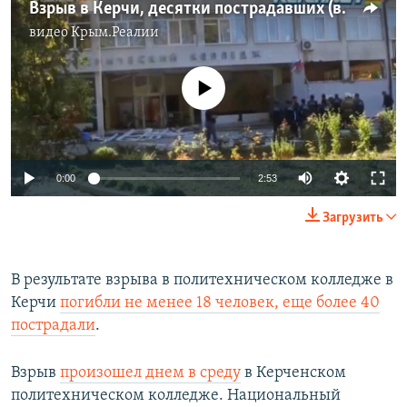
Взрыв в Керчи, десятки пострадавших (видео)
видео
Крым.Реалии
No media source currently available
0:00
2:53
Загрузить
В результате взрыва в политехническом колледже в
Керчи
погибли не менее 18 человек, еще более 40
пострадали
.
Взрыв
произошел днем в среду
в Керченском
политехническом колледже. Национальный