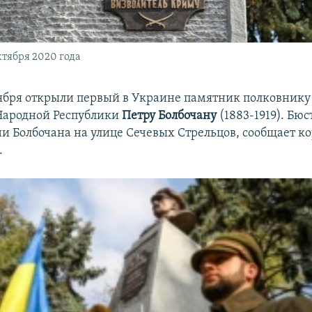
ктября 2020 года
тября открыли первый в Украине памятник полковник
Народной Республики
Петру Болбочану
(1883-1919). Бюс
ни Болбочана на улице Сечевых Стрельцов, сообщает к
.