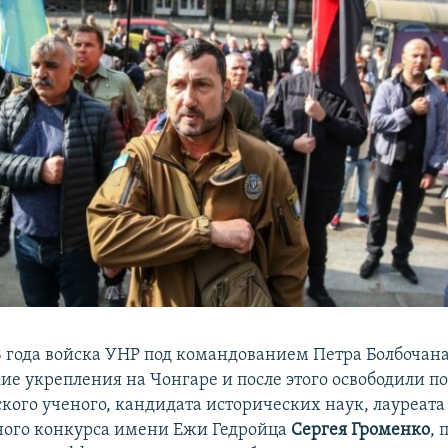
18 года войска УНР под командованием Петра Болбочан
ие укрепления на Чонгаре и после этого освободили по
кого ученого, кандидата исторических наук, лауреата
ого конкурса имени Ежи Гедройца
Сергея Громенко
, 