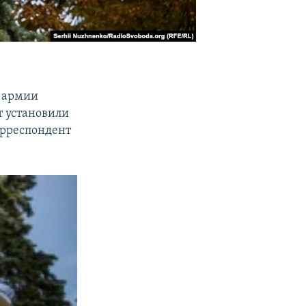
у армии
т установили
орреспондент