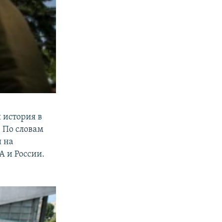
 история в
. По словам
и на
 и России.