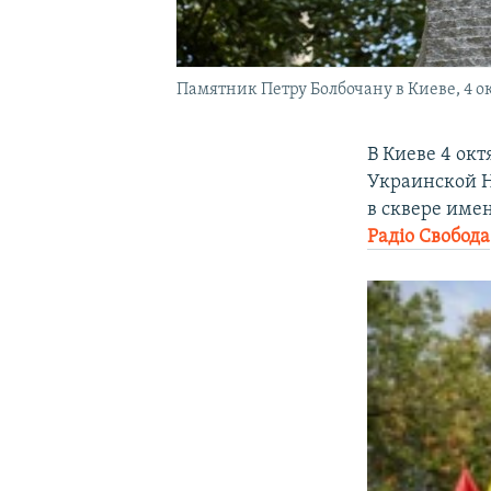
Памятник Петру Болбочану в Киеве, 4 о
В Киеве 4 ок
Украинской 
в сквере име
Радiо Свобода