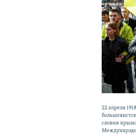
22 апреля 19
большевистск
словам крымс
Международн