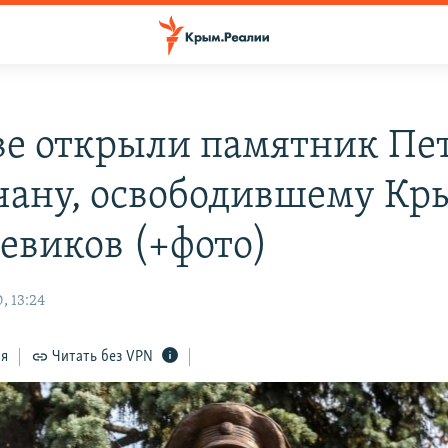
ве открыли памятник Пе
чану, освободившему Кр
евиков (+фото)
, 13:24
ся
Читать без VPN