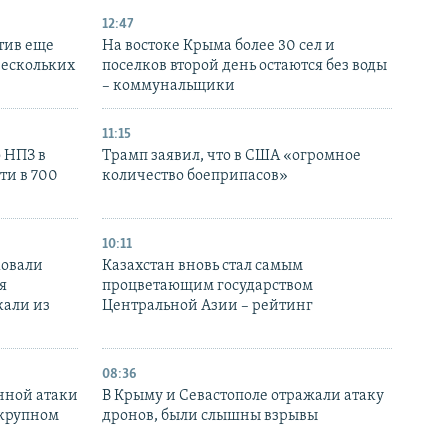
12:47
тив еще
На востоке Крыма более 30 сел и
нескольких
поселков второй день остаются без воды
– коммунальщики
11:15
 НПЗ в
Трамп заявил, что в США «огромное
ти в 700
количество боеприпасов»
10:11
ковали
Казахстан вновь стал самым
я
процветающим государством
кали из
Центральной Азии – рейтинг
08:36
нной атаки
В Крыму и Севастополе отражали атаку
 крупном
дронов, были слышны взрывы