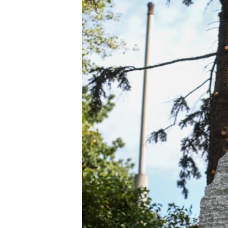
ПОБЕДИТЕЛЕЙ НЕ СУДЯТ?
КРЫМ.НЕПОКОРЕННЫЙ
ELIFBE
УКРАИНСКАЯ ПРОБЛЕМА КРЫМА