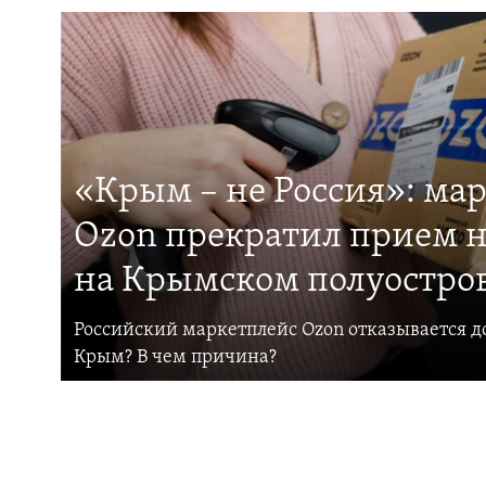
«Крым – не Россия»: ма
Ozon прекратил прием н
на Крымском полуостро
Российский маркетплейс Ozon отказывается до
Крым? В чем причина?