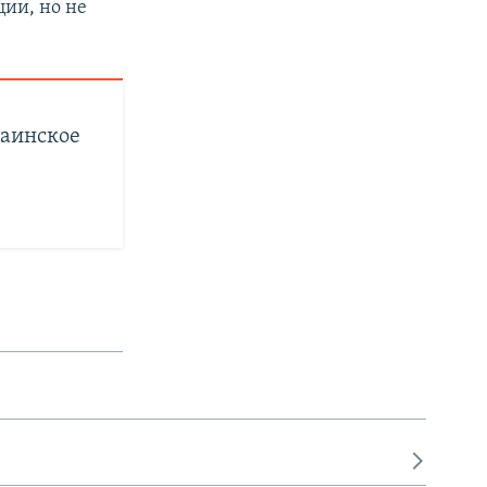
ии, но не
раинское