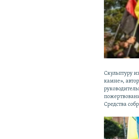
Скульптуру и
камне», авто
руководител
пожертвовани
Средства собр