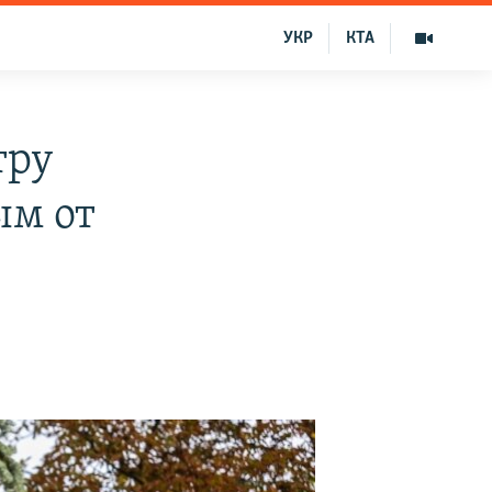
УКР
КТА
тру
ым от