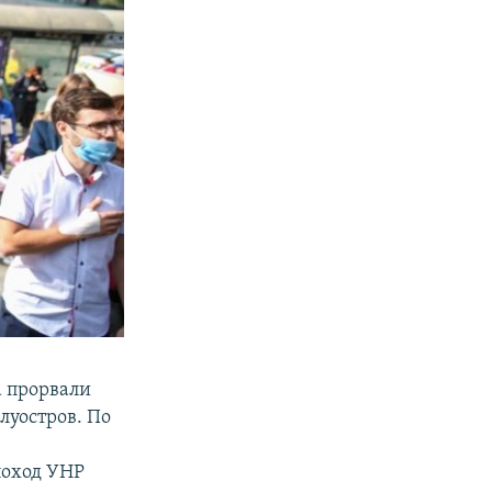
а прорвали
луостров. По
поход УНР