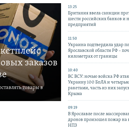
13:25
Британия ввела санкции про
шести российских банков и 
предприятий
11:50
Украина подтвердила удар по
ркетплейс
Ярославской области РФ – поч
километрах от границы
овых заказов
10:40
ве
ВС ВСУ: ночью войска РФ ата
Украину 100 БпЛА и четырьм
ставлять товары в
ракетами, часть из них запус
Крыма
09:19
В Ярославле после массирова
дронов произошел пожар на
НПЗ