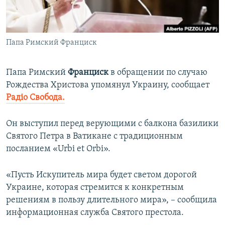
ПРИСОЕДИНЯЙТЕСЬ!
ПОБЕДИТЕЛЕЙ НЕ СУДЯТ?
КРЫМ.НЕПОКОРЕННЫЙ
Папа Римский Франциск
ELIFBE
УКРАИНСКАЯ ПРОБЛЕМА КРЫМА
Папа Римский
Франциск
в обращении по случаю
Все сайты RFE/RL
Рождества Христова упомянул Украину, сообщает
Радіо Свобода.
Он выступил перед верующими с балкона базилики
Святого Петра в Ватикане с традиционным
посланием «Urbi et Orbi».
«Пусть Искупитель мира будет светом дорогой
Украине, которая стремится к конкретным
решениям в пользу длительного мира», – сообщила
информационная служба Святого престола.