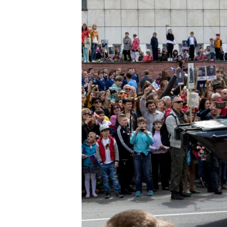
ПОБЕДИТЕЛЕЙ НЕ СУДЯТ?
КРЫМ.НЕПОКОРЕННЫЙ
ELIFBE
УКРАИНСКАЯ ПРОБЛЕМА КРЫМА