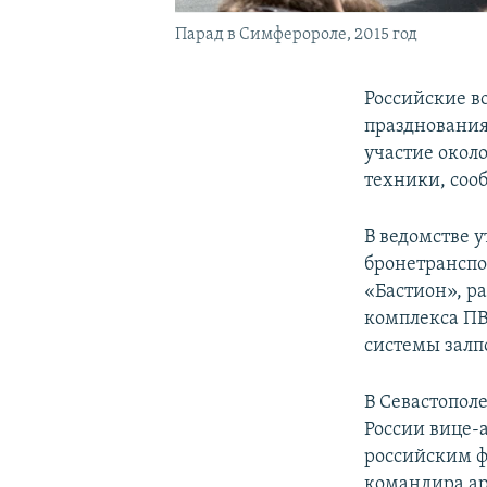
Парад в Симферороле, 2015 год
Российские в
празднования
участие окол
техники, соо
В ведомстве у
бронетранспо
«Бастион», р
комплекса ПВ
системы залп
В Севастопол
России вице-
российским 
командира ар