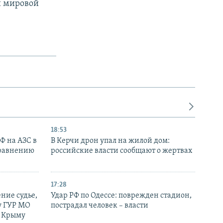
й мировой
18:53
РФ на АЗС в
В Керчи дрон упал на жилой дом:
сравнению
российские власти сообщают о жертвах
17:28
ние судье,
Удар РФ по Одессе: поврежден стадион,
у ГУР МО
пострадал человек – власти
в Крыму