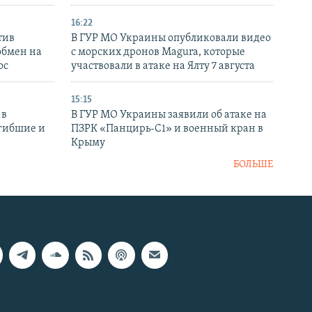
16:22
тив
В ГУР МО Украины опубликовали видео
обмен на
с морских дронов Magura, которые
ос
участвовали в атаке на Ялту 7 августа
15:15
 в
В ГУР МО Украины заявили об атаке на
огибшие и
ПЗРК «Панцирь-С1» и военный кран в
Крыму
БОЛЬШЕ