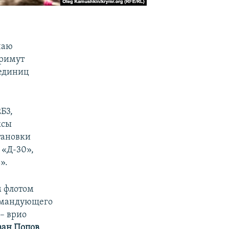
чаю
примут
 единиц
Б3,
ксы
тановки
 «Д-30»,
».
м флотом
командующего
 – врио
ван Попов
.