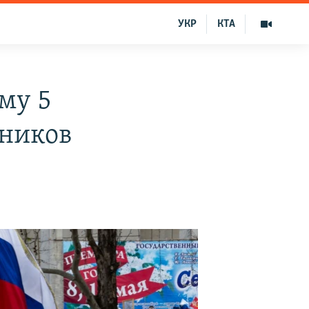
УКР
КТА
му 5
ьников