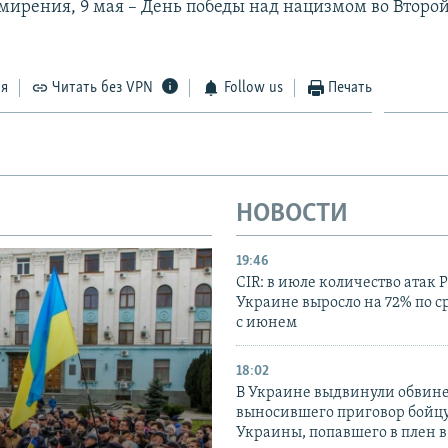
мирения, 9 мая – День победы над нацизмом во Второ
ся
Читать без VPN
Follow us
Печать
НОВОСТИ
19:46
CIR: в июле количество атак 
Украине выросло на 72% по 
с июнем
18:02
В Украине выдвинули обвине
выносившего приговор бойц
Украины, попавшего в плен 