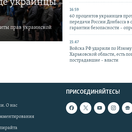
где украинцы
16:59
60 процентов украинцев про
передачи России Донбасса в 
щиты прав украинской
гарантии безопасности – опр
15:47
Войска РФ ударили по Изюму
Харьковской области, есть п
пострадавшие – власти
ПРИСОЕДИНЯЙТЕСЬ!
и. О нас
омментирования
опирайта