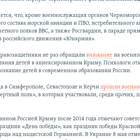
ется, что, кроме военнослужащих органов Черноморск
ого состава морской авиации и ПВО, истребительного 
етного полков ВВС, а также Росгвардии, в параде при
з российского движения «Юнармия».
правозащитники не раз обращали
внимание
на воени
тания детей в аннексированном Крыму. Психологи от
сознание детей в современном образовании России.
да в Симферополе, Севастополе и Керчи
прошли военны
ертный полк», в которых участвовали, среди прочих,
анном Россией Крыму после 2014 года отмечают совет
раздник «День победы», как праздник победы Красно
арода над нацистской Германией. В Украине 8 мая отм