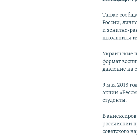
Также сообща
России, личн
и зенитно-рак
школьники и
Украинские 
формат воспи
давление на 
9 мая 2018 го
акции «Бессм
студенты.
В аннексиров
российский п
советского н