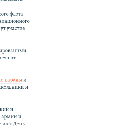
ого флота
авиационного
мут участие
зированный
мечают
е парады
и
 школьники и
ский и
й армии и
ечают День