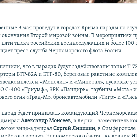
оенные 9 мая проведут в городах Крыма парады по слу
 окончания Второй мировой войны. В мероприятиях 
о пяти тысяч российских военнослужащих и более 100
бщает пресс-служба Черноморского флота России.
точнили, что в парадах будут задействованы танки Т-72
ртеры БТР-82А и БТР-80, береговые ракетные компле
азведкомплексы «Монолит» и «Минерал», пусковые ус
О С-400 «Триумф», ЗРК «Панцирь», гаубицы «Мста» и
ового огня «Град-М», бронеавтомобили «Тигр» и «Рысь
е парад будет принимать командующий Черноморски
адмирал
Александр Моисеев
, в Керчи – заместитель 
флотом вице-адмирал
Сергей Липилин
, в Симферополе
мейского корпуса Черноморского флота, полковник
И