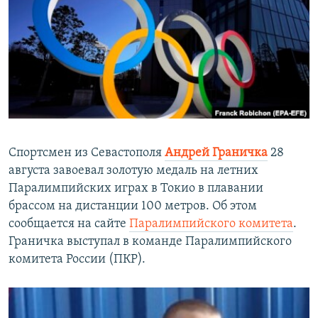
ПРИСОЕДИНЯЙТЕСЬ!
ПОБЕДИТЕЛЕЙ НЕ СУДЯТ?
КРЫМ.НЕПОКОРЕННЫЙ
ELIFBE
УКРАИНСКАЯ ПРОБЛЕМА КРЫМА
Все сайты RFE/RL
Спортсмен из Севастополя
Андрей Граничка
28
августа завоевал золотую медаль на летних
Паралимпийских играх в Токио в плавании
брассом на дистанции 100 метров. Об этом
сообщается на сайте
Паралимпийского комитета
.
Граничка выступал в команде Паралимпийского
комитета России (ПКР).