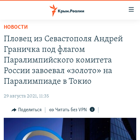
Доступность
ссылки
Вернуться
НОВОСТИ
к
НОВОСТИ
Пловец из Севастополя Андрей
основному
СПЕЦПРОЕКТЫ
содержанию
Граничка под флагом
ВОДА
Вернутся
ГРУЗ 200
Паралимпийского комитета
к
ИСТОРИЯ
КАРТА ВОЕННЫХ ОБЪЕКТОВ КРЫМА
России завоевал «золото» на
главной
ЕЩЕ
11 ЛЕТ ОККУПАЦИИ КРЫМА. 11 ИСТОРИЙ СОПРОТИВЛЕНИЯ
навигации
Паралимпиаде в Токио
Вернутся
РАДІО СВОБОДА
ИНТЕРАКТИВ
к
29 августа 2021, 11:35
КАК ОБОЙТИ БЛОКИРОВКУ
ИНФОГРАФИКА
поиску
Поделиться
Читать без VPN
ТЕЛЕПРОЕКТ КРЫМ.РЕАЛИИ
Українською
СОВЕТЫ ПРАВОЗАЩИТНИКОВ
Qırımtatar
ПРОПАВШИЕ БЕЗ ВЕСТИ