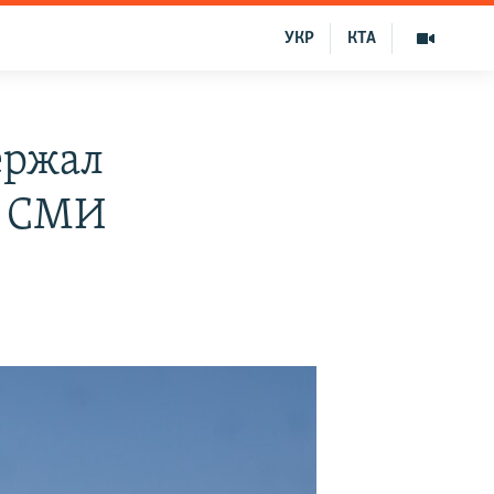
УКР
КТА
ержал
 – СМИ