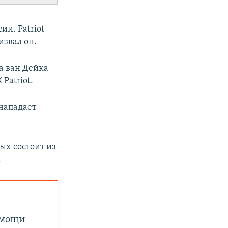
ии. Patriot
извал он.
а ван Дейка
Patriot.
нападает
ых состоит из
.
омощи