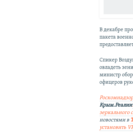
В декабре пр
пакета военн
предоставляе
Спикер Возду
овладеть зен
министр обо
офицеров руко
Роскомнадзор
Крым.Реалии
зеркального 
новостями в
установить V