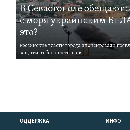
В Севастополе обещают 
с моря украинским БпЛА
это?
Российские власти города анонсировали появ
защиты от беспилотников
ПОДДЕРЖКА
ИНФО