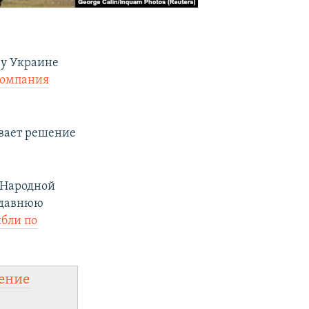
чу Украине
компания
ивает решение
«Народной
едавнюю
ибли по
ение