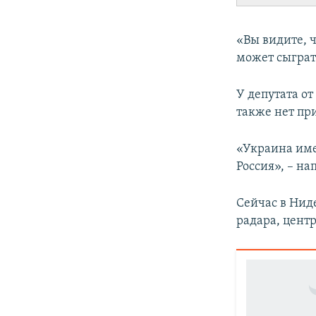
«Вы видите, ч
может сыграть
У депутата о
также нет пр
«Украина име
Россия», – на
Сейчас в Ниде
радара, цент