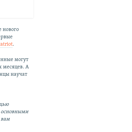
е нового
ервые
triot
.
енные могут
 месяцев. А
анцы научат
ощью
за основными
 вам