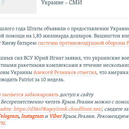
Украине – СМИ
ошлого года Штаты объявили о предоставлении Украин
ой помощи на 1,85 миллиарда долларов. Вашингтон вп
т Киеву батарею
системы противовоздушной обороны Pa
шных сил ВСУ Юрий Игнат заявил, что украинские во
итными ракетными комплексами в течение нескольких
роны Украины
Алексей Резников отметил
, что америк
водить Patriot за 10 недель.
 пытается заблокировать
доступ к сайту
.
Беспрепятственно читать Крым.Реалии можно с пом
сайта:
https://d36o78oqey1rmk.cloudfront.net/
, следите 
Telegram
,
Instagram
и
Viber
Крым.Реалии. Рекомендуем
PN
.