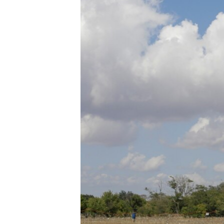
ПОБЕДИТЕЛЕЙ НЕ СУДЯТ?
КРЫМ.НЕПОКОРЕННЫЙ
ELIFBE
УКРАИНСКАЯ ПРОБЛЕМА КРЫМА