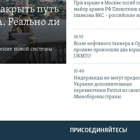
При взрыве в Москве погиб г
закрыть путь
майор армии РФ Плохотнюк и
главкома ВКС – российские 
. Реально ли
16:55
Возле нефтяного танкера в 
ление новой системы
проливе произошли два взры
UKMTO
15:40
Нидерланды не могут предос
Украине дополнительные
перехватчики Patriot из своих
Минобороны страны
ПРИСОЕДИНЯЙТЕСЬ!