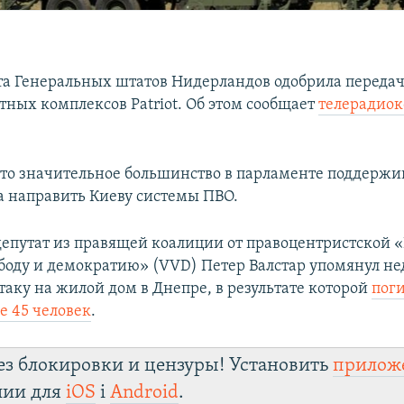
а Генеральных штатов Нидерландов одобрила переда
тных комплексов Patriot. Об этом сообщает
телерадио
что значительное большинство в парламенте поддерж
а направить Киеву системы ПВО.
 депутат из правящей коалиции от правоцентристской 
ободу и демократию» (VVD) Петер Валстар упомянул н
таку на жилой дом в Днепре, в результате которой
пог
 45 человек
.
ез блокировки и цензуры! Установить
прилож
лии для
iOS
і
Android
.