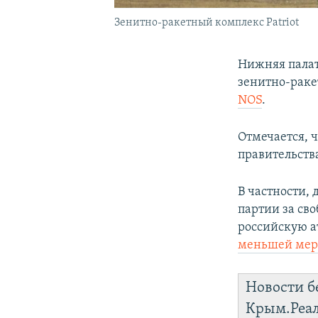
Зенитно-ракетный комплекс Patriot
Нижняя палат
зенитно-раке
NOS
.
Отмечается, 
правительств
В частности,
партии за св
российскую а
меньшей мере
Новости б
Крым.Реа