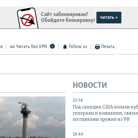
Сайт заблокирован?
читать >
Обойдите блокировку!
ся
Читать без VPN
Follow us
Печать
НОВОСТИ
22:54
Под санкции США попали ку
генералы и компании, связа
поставками оружия из РФ
18:44