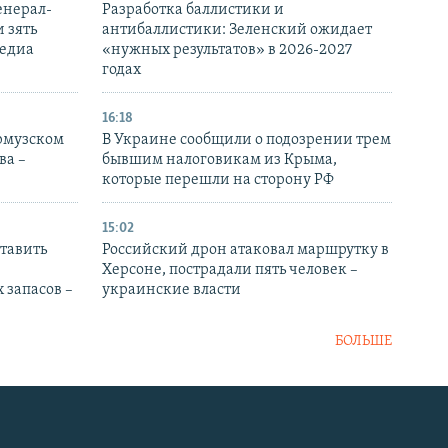
енерал-
Разработка баллистики и
 зять
антибаллистики: Зеленский ожидает
медиа
«нужных результатов» в 2026-2027
годах
16:18
Ормузском
В Украине сообщили о подозрении трем
ва –
бывшим налоговикам из Крыма,
которые перешли на сторону РФ
15:02
тавить
Российский дрон атаковал маршрутку в
Херсоне, пострадали пять человек –
 запасов –
украинские власти
БОЛЬШЕ