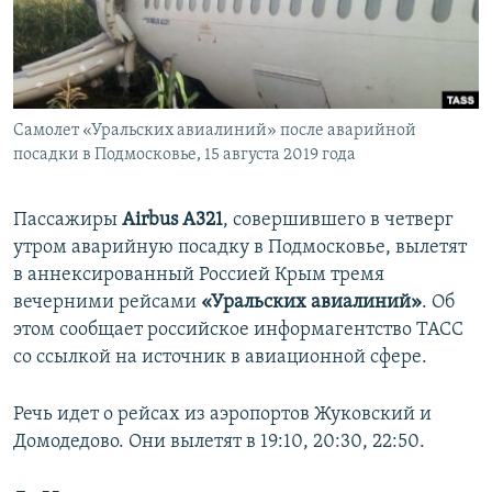
ПРИСОЕДИНЯЙТЕСЬ!
ПОБЕДИТЕЛЕЙ НЕ СУДЯТ?
КРЫМ.НЕПОКОРЕННЫЙ
ELIFBE
Самолет «Уральских авиалиний» после аварийной
УКРАИНСКАЯ ПРОБЛЕМА КРЫМА
посадки в Подмосковье, 15 августа 2019 года
Все сайты RFE/RL
Пассажиры
Airbus А321
, совершившего в четверг
утром аварийную посадку в Подмосковье, вылетят
в аннексированный Россией Крым тремя
вечерними рейсами
«Уральских авиалиний»
. Об
этом сообщает российское информагентство ТАСС
со ссылкой на источник в авиационной сфере.
Речь идет о рейсах из аэропортов Жуковский и
Домодедово. Они вылетят в 19:10, 20:30, 22:50.