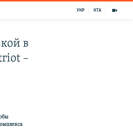
УКР
КТА
вкой в
riot –
тобы
комплекса