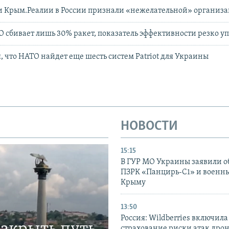
и Крым.Реалии в России признали «нежелательной» организ
 сбивает лишь 30% ракет, показатель эффективности резко уп
, что НАТО найдет еще шесть систем Patriot для Украины
НОВОСТИ
15:15
В ГУР МО Украины заявили об
ПЗРК «Панцирь-С1» и военны
Крыму
13:50
Россия: Wildberries включила
страхование риски атак дро