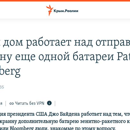
 дом работает над отпра
у еще одной батареи Pat
berg
35
ся
Читать без VPN
я президента США Джо Байдена работает над тем, ч
Украину дополнительную батарею зенитно-ракетного 
щили Bloomberg люди, знакомые по этому вопросу.