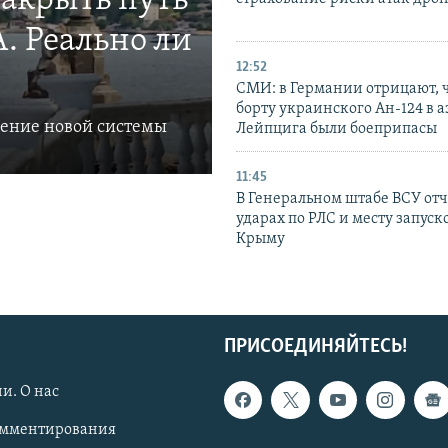
закрыть путь
. Реально ли
12:52
СМИ: в Германии отрицают, ч
борту украинского Ан-124 в 
ление новой системы
Лейпцига были боеприпасы
11:45
В Генеральном штабе ВСУ отч
ударах по РЛС и месту запуск
Крыму
ПРИСОЕДИНЯЙТЕСЬ!
и. О нас
омментирования