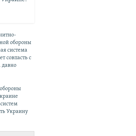
нитно-
шной обороны
вая система
ет совпасть с
 давно
 обороны
Украине
 систем
ыть Украину