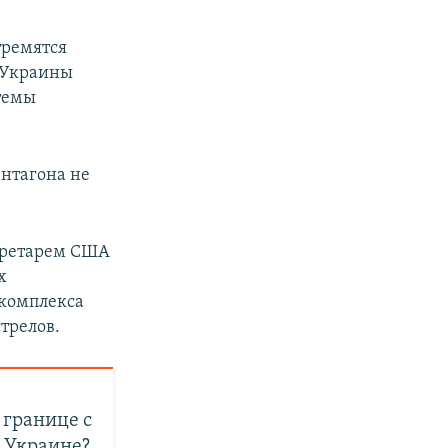
тремятся
и Украины
темы
ентагона не
кретарем США
х
 комплекса
стрелов.
 границе с
 Украине?