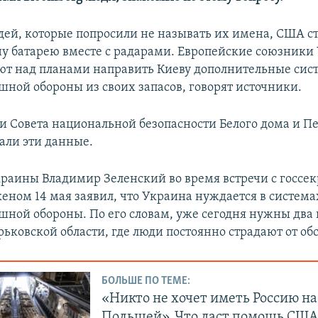
дей, которые попросили не называть их имена, США с
ну батарею вместе с радарами. Европейские союзник
ют над планами направить Киеву дополнительные сис
шной обороны из своих запасов, говорят источники.
и Совета национальной безопасности Белого дома и П
ли эти данные.
раины Владимир Зеленский во время встречи с госсе
еном 14 мая заявил, что Украина нуждается в система
шной обороны. По его словам, уже сегодня нужны два
арьковской области, где люди постоянно страдают от об
БОЛЬШЕ ПО ТЕМЕ:
«Никто не хочет иметь Россию на
Польшей». Что даст помощь США