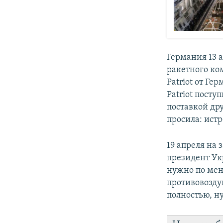
Германия 13 
ракетного ко
Patriot от Ге
Patriot посту
поставкой др
просила: истр
19 апреля на
президент Ук
нужно по ме
противовозду
полностью, ну