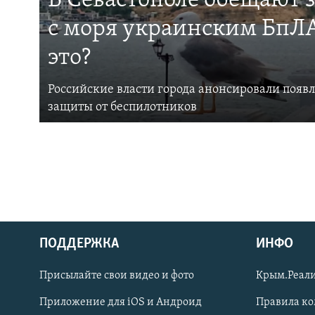
В Севастополе обещают 
с моря украинским БпЛА
это?
Российские власти города анонсировали появ
защиты от беспилотников
ПОДДЕРЖКА
ИНФО
Українською
Присылайте свои видео и фото
Крым.Реали
Qırımtatar
Приложение для iOS и Андроид
Правила к