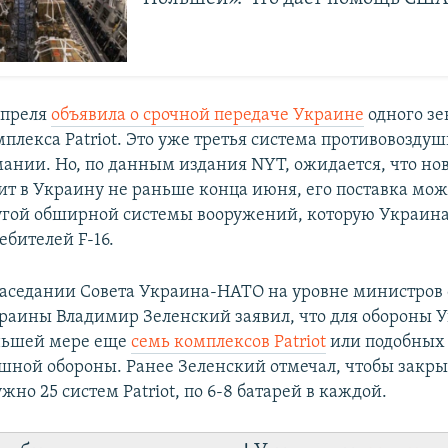
апреля
объявила о срочной передаче Украине
одного зе
мплекса Patriot. Это уже третья система противовозду
рмании. Но, по данным издания NYT, ожидается, что но
пит в Украину не раньше конца июня, его поставка мож
угой обширной системы вооружений, которую Украина
ебителей F-16.
 заседании Совета Украина-НАТО на уровне министров
раины Владимир Зеленский заявил, что для обороны 
ньшей мере еще
семь комплексов Patriot
или подобных
шной обороны. Ранее Зеленский отмечал, чтобы закр
жно 25 систем Patriot, по 6-8 батарей в каждой.