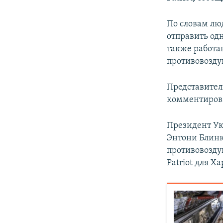
ПОБЕДИТЕЛЕЙ НЕ СУДЯТ?
КРЫМ.НЕПОКОРЕННЫЙ
По словам лю
отправить од
ELIFBE
также работа
УКРАИНСКАЯ ПРОБЛЕМА КРЫМА
противовозду
Представител
комментирова
Президент Ук
Энтони Блинк
противовозду
Patriot для Х