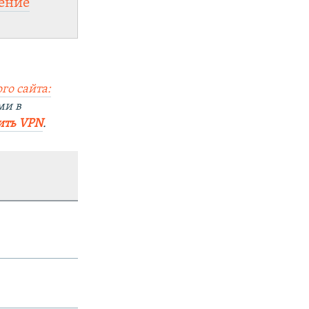
ение
го сайта:
ми в
ить
VPN
.