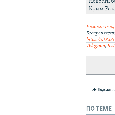
Новости б
Крым.Реа
Роскомнадзор
Беспрепятств
https://d18x31
Telegram
,
Ins
Поделить
ПО ТЕМЕ