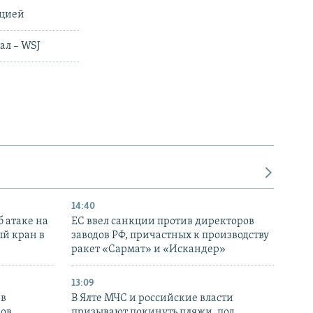
ацией
ал – WSJ
14:40
 атаке на
ЕС ввел санкции против директоров
й кран в
заводов РФ, причастных к производству
ракет «Сармат» и «Искандер»
13:09
 в
В Ялте МЧС и российские власти
нов
призывают покинуть пляжи, под