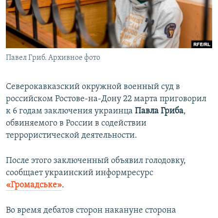
ПРИСОЕДИНЯЙТЕСЬ!
ПОБЕДИТЕЛЕЙ НЕ СУДЯТ?
КРЫМ.НЕПОКОРЕННЫЙ
ELIFBE
Павел Гриб. Архивное фото
УКРАИНСКАЯ ПРОБЛЕМА КРЫМА
Все сайты RFE/RL
Северокавказский окружной военный суд в
российском Ростове-на-Дону 22 марта приговорил
к 6 годам заключения украинца
Павла Гриба
,
обвиняемого в России в содействии
террористической деятельности.
После этого заключенный объявил голодовку,
сообщает украинский информресурс
«Громадське»
.
Во время дебатов сторон накануне сторона