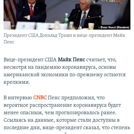
ПРИСОЕДИНЯЙТЕСЬ!
ПОБЕДИТЕЛЕЙ НЕ СУДЯТ?
КРЫМ.НЕПОКОРЕННЫЙ
ELIFBE
Президент США Дональд Трамп и вице-президент Майк
УКРАИНСКАЯ ПРОБЛЕМА КРЫМА
Пенс
Все сайты RFE/RL
Вице-президент CША
Майк Пенс
считает, что,
несмотря на пандемию коронавируса, основы
американской экономики по-прежнему остаются
крепкими.
В интервью
CNBC
Пенс предположил, что
вероятное распространение коронавируса будет
менее опасным, чем прогнозировалось ранее.
Ссылаясь на данные, которые стали доступны в
последние дни, вице-президент сказал, что степень