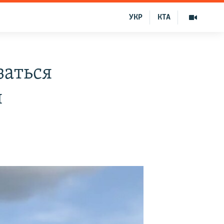
УКР
КТА
заться
я