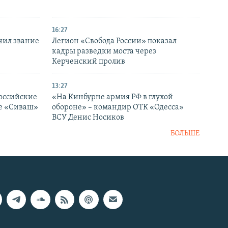
16:27
чил звание
Легион «Свобода России» показал
кадры разведки моста через
Керченский пролив
13:27
оссийские
«На Кинбурне армия РФ в глухой
ке «Сиваш»
обороне» – командир ОТК «Одесса»
ВСУ Денис Носиков
БОЛЬШЕ