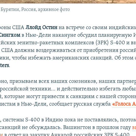
Бурятии, Россия, архивное фото
ороны США
Ллойд Остин
на встрече со своим индийски
Сингхом
в Нью-Дели накануне обсудил планируемую 
ийских зенитно-ракетных комплексов (ЗРК) S-400 и вн
 США должны воздерживаться от приобретения росси
ики, чтобы избежать американских санкций. Об этом 
ters
.
вно, призываем всех наших союзников, наших партне
 российской техники... и действительно избегать люб
, которые могут привести к санкциям с нашей стороны
истам в Нью-Дели, сообщает русская служба
«Голоса 
м, системы S-400 в Индию пока не поставлялись, поэто
санкций не обсуждалась. Вашингтон в прошлом году
в
ии
в ответ на закупку Анкарой российских ЗРК S-400.