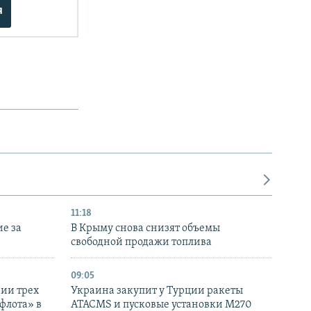
я
11:18
е за
В Крыму снова снизят объемы
свободной продажи топлива
09:05
нии трех
Украина закупит у Турции ракеты
флота» в
ATACMS и пусковые установки M270