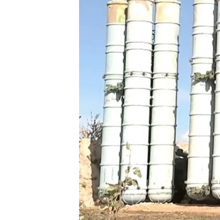
ПОБЕДИТЕЛЕЙ НЕ СУДЯТ?
КРЫМ.НЕПОКОРЕННЫЙ
ELIFBE
УКРАИНСКАЯ ПРОБЛЕМА КРЫМА