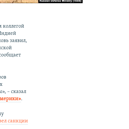
м коллегой
Индией
овь заявил,
йской
сообщает
ров
ых
», – сказал
Америки»
.
му
вел санкции