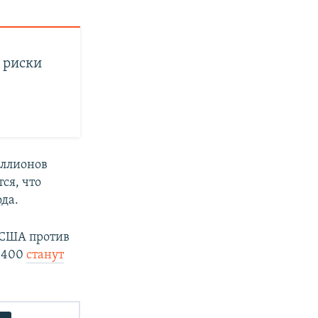
е риски
иллионов
ся, что
да.
 США против
С-400
станут