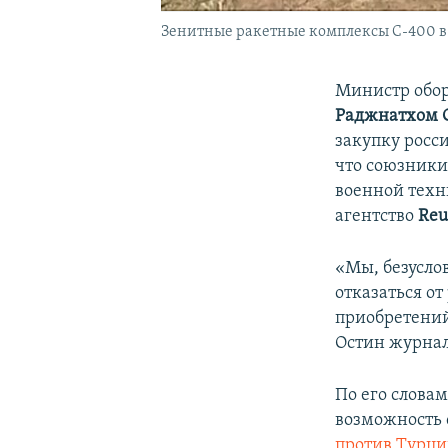
Зенитные ракетные комплексы С-400 в 
Министр об
Раджнатхом 
закупку росс
что союзники
военной техн
агентство
Reu
«Мы, безусло
отказаться от
приобретений
Остин журнал
По его слова
возможность 
против Турц