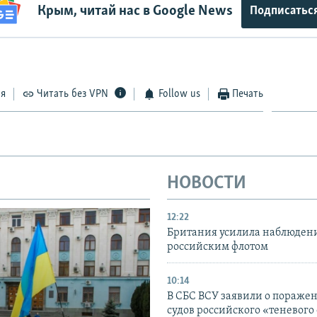
Крым, читай нас в Google News
Подписатьс
ся
Читать без VPN
Follow us
Печать
НОВОСТИ
12:22
Британия усилила наблюдени
российским флотом
10:14
В СБС ВСУ заявили о пораже
судов российского «теневого 