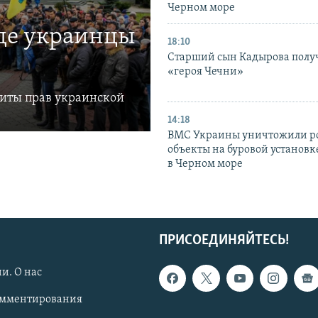
Черном море
где украинцы
18:10
Старший сын Кадырова полу
«героя Чечни»
щиты прав украинской
14:18
ВМС Украины уничтожили р
объекты на буровой установ
в Черном море
ПРИСОЕДИНЯЙТЕСЬ!
и. О нас
омментирования