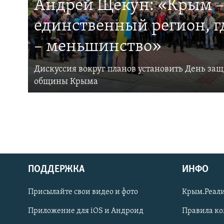
Андрей Щекун: «Крым –
единственный регион, 
– меньшинство»
Дискуссия вокруг планов установить День за
общины Крыма
ПОДДЕРЖКА
ИНФО
Українською
Присылайте свои видео и фото
Крым.Реали
Qırımtatar
Приложение для iOS и Андроид
Правила к