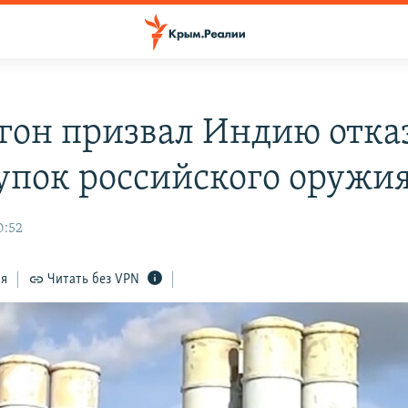
гон призвал Индию отка
купок российского оружи
0:52
ся
Читать без VPN