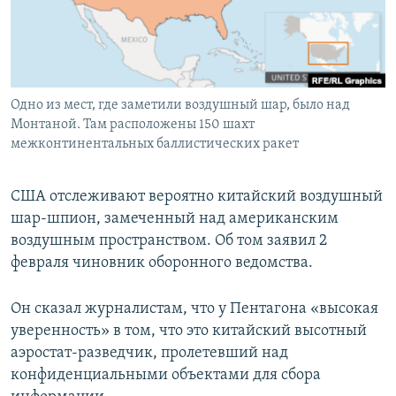
ПРИСОЕДИНЯЙТЕСЬ!
ПОБЕДИТЕЛЕЙ НЕ СУДЯТ?
КРЫМ.НЕПОКОРЕННЫЙ
ELIFBE
Одно из мест, где заметили воздушный шар, было над
УКРАИНСКАЯ ПРОБЛЕМА КРЫМА
Монтаной. Там расположены 150 шахт
Все сайты RFE/RL
межконтинентальных баллистических ракет
США отслеживают вероятно китайский воздушный
шар-шпион, замеченный над американским
воздушным пространством. Об том заявил 2
февраля чиновник оборонного ведомства.
Он сказал журналистам, что у Пентагона «высокая
уверенность» в том, что это китайский высотный
аэростат-разведчик, пролетевший над
конфиденциальными объектами для сбора