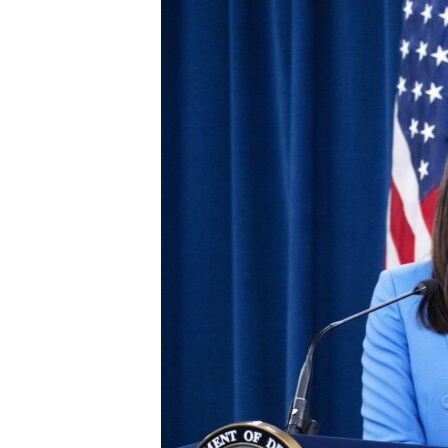
ПОБЕДИТЕЛЕЙ НЕ СУДЯТ?
КРЫМ.НЕПОКОРЕННЫЙ
ELIFBE
УКРАИНСКАЯ ПРОБЛЕМА КРЫМА