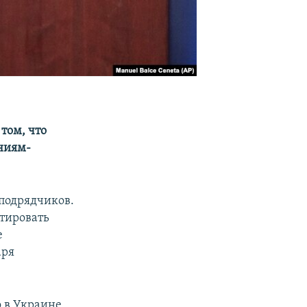
том, что
ниям-
подрядчиков.
тировать
е
аря
о в Украине