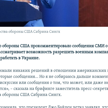
рства обороны США Сабрина Сингх
 обороны США прокомментировало сообщения СМИ о 
ассматривает возможность разрешить военным компа
работать в Украине.
имали никаких решений в отношении американских 
оторые сообщения… Но я не собираюсь дальше коммен
искуссии или сообщения о том, что может, или даже н
тся», – сказала на брифинге заместитель пресс-секрет
а обороны США Сабрина Сингх.
помнила, что президент Джо Байден четко заявлял, чт