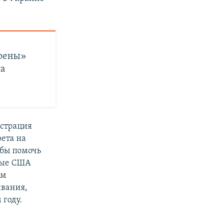
коены»
на
страция
ета на
обы помочь
ные США
ам
ивания,
 году.