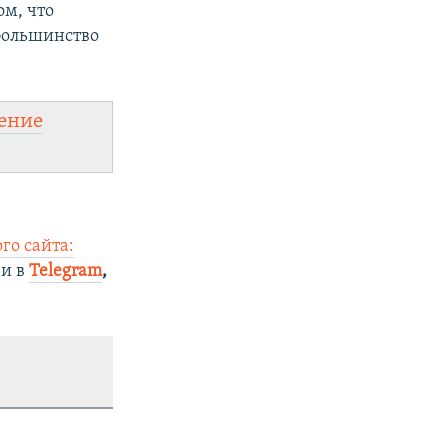
м, что
 большинство
ение
го сайта:
ми в
Telegram
,