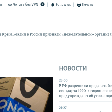
ся
Читать без VPN
Follow us
Печать
и Крым.Реалии в России признали «нежелательной» организ
НОВОСТИ
23:00
В РФ разрешили продавать б
стандарта 1990-х годов: эксп
предупреждают об угрозе зд
21:27