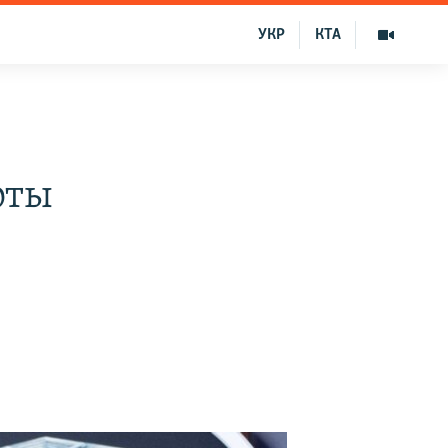
УКР
КТА
оты