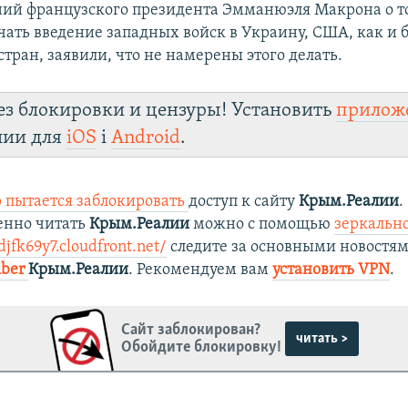
ний французского президента Эмманюэля Макрона о то
чать введение западных войск в Украину, США, как и
тран, заявили, что не намерены этого делать.
ез блокировки и цензуры! Установить
прилож
лии для
iOS
і
Android
.
 пытается заблокировать
доступ к сайту
Крым.Реалии
.
енно читать
Крым.Реалии
можно с помощью
зеркально
djfk69y7.cloudfront.net/
следите за основными новостя
iber
Крым.Реалии
. Рекомендуем вам
установить VPN
.
Сайт заблокирован?
читать >
Обойдите блокировку!