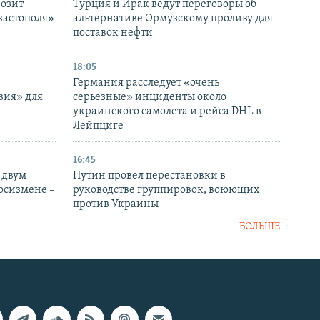
розит
Турция и Ирак ведут переговоры об
вастополя»
альтернативе Ормузскому проливу для
поставок нефти
18:05
Германия расследует «очень
вия» для
серьезные» инциденты около
украинского самолета и рейса DHL в
Лейпциге
16:45
 двум
Путин провел перестановки в
госизмене –
руководстве группировок, воюющих
против Украины
БОЛЬШЕ