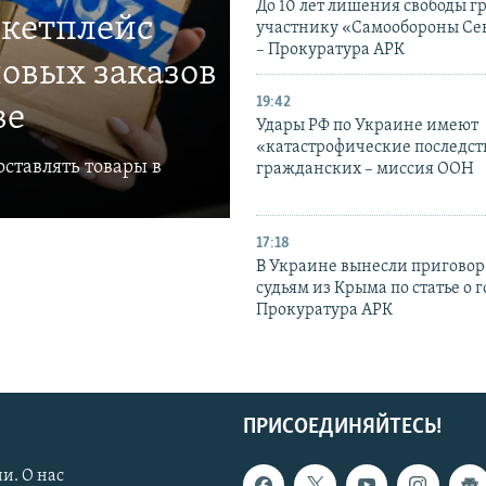
До 10 лет лишения свободы г
ркетплейс
участнику «Самообороны Се
– Прокуратура АРК
овых заказов
19:42
ве
Удары РФ по Украине имеют
«катастрофические последст
ставлять товары в
гражданских – миссия ООН
17:18
В Украине вынесли приговор
судьям из Крыма по статье о 
Прокуратура АРК
ПРИСОЕДИНЯЙТЕСЬ!
и. О нас