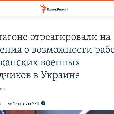
тагоне отреагировали на
ения о возможности раб
канских военных
дчиков в Украине
4:16
ся
Читать без VPN