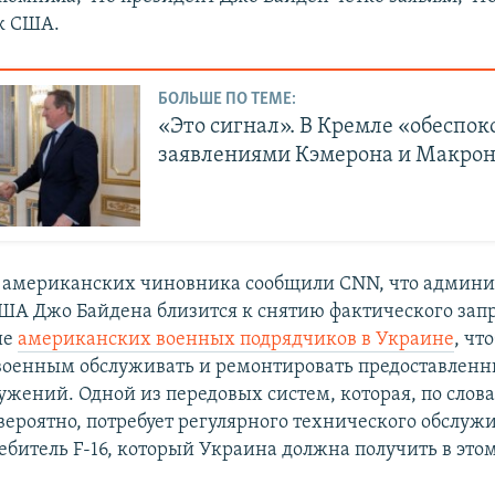
ск США.
БОЛЬШЕ ПО ТЕМЕ:
«Это сигнал». В Кремле «обеспо
заявлениями Кэмерона и Макро
 американских чиновника сообщили CNN, что админи
ША Джо Байдена близится к снятию фактического запр
ие
американских военных подрядчиков в Украине
, чт
военным обслуживать и ремонтировать предоставлен
ужений. Одной из передовых систем, которая, по слов
вероятно, потребует регулярного технического обслуж
ебитель F-16, который Украина должна получить в этом