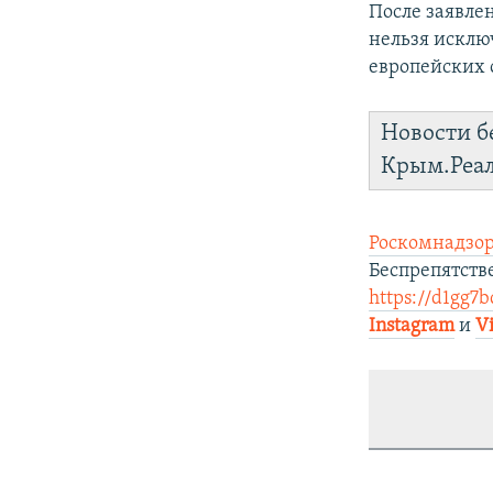
После заявле
нельзя исклю
европейских с
Новости б
Крым.Реа
Роскомнадзор
Беспрепятств
https://d1gg7b
Instagram
и
V