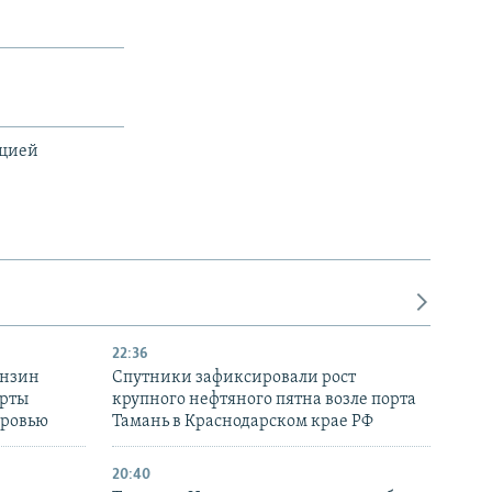
ацией
22:36
ензин
Спутники зафиксировали рост
ерты
крупного нефтяного пятна возле порта
оровью
Тамань в Краснодарском крае РФ
20:40