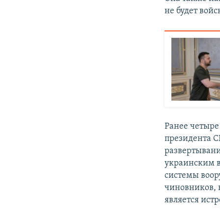
не будет вой
Ранее четыре
президента С
развертыван
украинским 
системы воор
чиновников, 
является истр