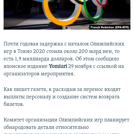
ПРИСОЕДИНЯЙТЕСЬ!
ПОБЕДИТЕЛЕЙ НЕ СУДЯТ?
КРЫМ.НЕПОКОРЕННЫЙ
ELIFBE
УКРАИНСКАЯ ПРОБЛЕМА КРЫМА
Почти годовая задержка с началом Олимпийских
Все сайты RFE/RL
игр в Токио 2020 стоила около 200 млрд иен, то
есть 1,9 миллиарда долларов. Об этом сообщило
японское издание
Yomiuri
29 ноября с ссылкой на
организаторов мероприятия.
Как пишет газета, к расходам за перенос входят
выплаты персоналу и создание систем возврата
билетов.
Комитет организации Олимпийских игр планирует
обнародовать детали относительно