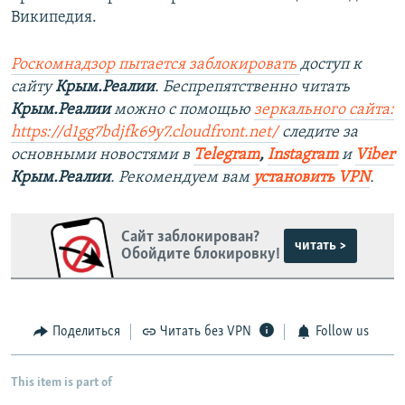
Википедия.
Роскомнадзор пытается заблокировать
доступ к
сайту
Крым.Реалии
. Беспрепятственно читать
Крым.Реалии
можно с помощью
зеркального сайта:
https://d1gg7bdjfk69y7.cloudfront.net/
следите за
основными новостями в
Telegram
,
Instagram
и
Viber
Крым.Реалии
. Рекомендуем вам
установить VPN
.
Сайт заблокирован?
читать >
Обойдите блокировку!
Поделиться
Читать без VPN
Follow us
This item is part of