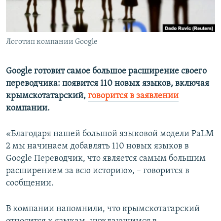
ПРИСОЕДИНЯЙТЕСЬ!
ПОБЕДИТЕЛЕЙ НЕ СУДЯТ?
КРЫМ.НЕПОКОРЕННЫЙ
Логотип компании Google
ELIFBE
УКРАИНСКАЯ ПРОБЛЕМА КРЫМА
Google готовит самое большое расширение своего
Все сайты RFE/RL
переводчика: появится 110 новых языков, включая
крымскотатарский,
говорится в заявлении
компании.
«Благодаря нашей большой языковой модели PaLM
2 мы начинаем добавлять 110 новых языков в
Google Переводчик, что является самым большим
расширением за всю историю», – говорится в
сообщении.
В компании напомнили, что крымскотатарский