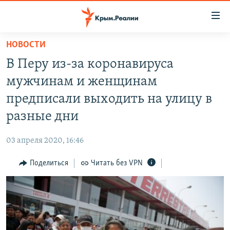
Доступность
ссылки
Вернуться
НОВОСТИ
к
НОВОСТИ
В Перу из-за коронавируса
основному
СПЕЦПРОЕКТЫ
содержанию
мужчинам и женщинам
ВОДА
Вернутся
ГРУЗ 200
предписали выходить на улицу в
к
ИСТОРИЯ
КАРТА ВОЕННЫХ ОБЪЕКТОВ КРЫМА
разные дни
главной
ЕЩЕ
11 ЛЕТ ОККУПАЦИИ КРЫМА. 11 ИСТОРИЙ СОПРОТИВЛЕНИЯ
навигации
03 апреля 2020, 16:46
Вернутся
РАДІО СВОБОДА
ИНТЕРАКТИВ
к
Поделиться
Читать без VPN
КАК ОБОЙТИ БЛОКИРОВКУ
ИНФОГРАФИКА
поиску
ТЕЛЕПРОЕКТ КРЫМ.РЕАЛИИ
Українською
СОВЕТЫ ПРАВОЗАЩИТНИКОВ
Qırımtatar
ПРОПАВШИЕ БЕЗ ВЕСТИ