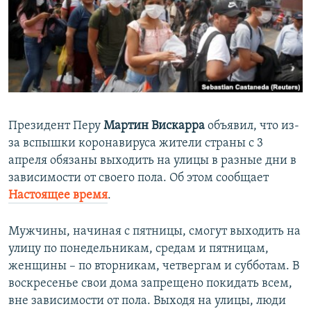
ПРИСОЕДИНЯЙТЕСЬ!
ПОБЕДИТЕЛЕЙ НЕ СУДЯТ?
КРЫМ.НЕПОКОРЕННЫЙ
ELIFBE
УКРАИНСКАЯ ПРОБЛЕМА КРЫМА
Все сайты RFE/RL
Президент Перу
Мартин Вискарра
объявил, что из-
за вспышки коронавируса жители страны с 3
апреля обязаны выходить на улицы в разные дни в
зависимости от своего пола. Об этом сообщает
Настоящее время
.
Мужчины, начиная с пятницы, смогут выходить на
улицу по понедельникам, средам и пятницам,
женщины – по вторникам, четвергам и субботам. В
воскресенье свои дома запрещено покидать всем,
вне зависимости от пола. Выходя на улицы, люди