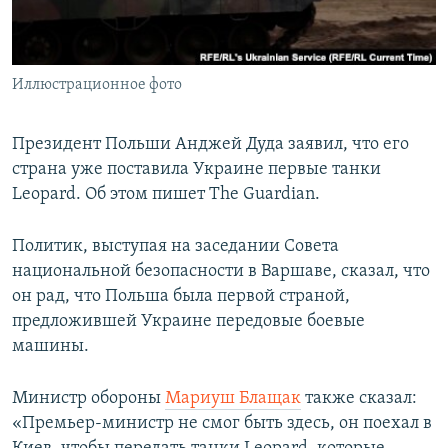
ПРИСОЕДИНЯЙТЕСЬ!
ПОБЕДИТЕЛЕЙ НЕ СУДЯТ?
КРЫМ.НЕПОКОРЕННЫЙ
Иллюстрационное фото
ELIFBE
УКРАИНСКАЯ ПРОБЛЕМА КРЫМА
Президент Польши Анджей Дуда заявил, что его
Все сайты RFE/RL
страна уже поставила Украине первые танки
Leopard. Об этом пишет The Guardian.
Политик, выступая на заседании Совета
национальной безопасности в Варшаве, сказал, что
он рад, что Польша была первой страной,
предложившей Украине передовые боевые
машины.
Министр обороны
Мариуш Блащак
также сказал:
«Премьер-министр не смог быть здесь, он поехал в