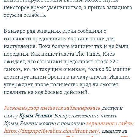
демонстрируют страны Европы, может спустя
некоторое время уменьшиться, а приток западного
оружия ослабеть.
В январе ряд западных стран сообщили о
готовности предоставить Украине танки для
наступления. Пока боевые машины так и не были
переданы. Как пишет газета The Times, Киев
ожидает, что союзники предоставят около 320
танков, но, по текущим оценкам, только 50 машин
достигнут линии фронта к началу апреля. Издание
утверждает, такое количество вряд ли сможет
повлиять на ход боевых действий.
Роскомнадзор пытается заблокировать
доступ к
сайту
Крым.Реалии
.
Беспрепятственно читать
Крым.Реалии можно с помощью
зеркального сайта:
https://dmpnpc16wabnx.cloudfront.net/
,
следите за