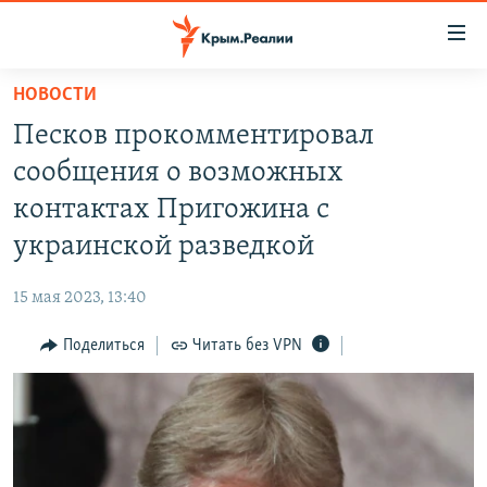
Доступность
ссылки
Вернуться
НОВОСТИ
к
НОВОСТИ
Песков прокомментировал
основному
СПЕЦПРОЕКТЫ
содержанию
сообщения о возможных
ВОДА
Вернутся
ГРУЗ 200
контактах Пригожина с
к
ИСТОРИЯ
КАРТА ВОЕННЫХ ОБЪЕКТОВ КРЫМА
украинской разведкой
главной
ЕЩЕ
11 ЛЕТ ОККУПАЦИИ КРЫМА. 11 ИСТОРИЙ СОПРОТИВЛЕНИЯ
навигации
15 мая 2023, 13:40
Вернутся
РАДІО СВОБОДА
ИНТЕРАКТИВ
к
Поделиться
Читать без VPN
КАК ОБОЙТИ БЛОКИРОВКУ
ИНФОГРАФИКА
поиску
ТЕЛЕПРОЕКТ КРЫМ.РЕАЛИИ
Українською
СОВЕТЫ ПРАВОЗАЩИТНИКОВ
Qırımtatar
ПРОПАВШИЕ БЕЗ ВЕСТИ