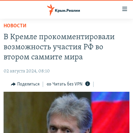
Доступность
ссылки
Вернуться
НОВОСТИ
к
НОВОСТИ
В Кремле прокомментировали
основному
СПЕЦПРОЕКТЫ
содержанию
возможность участия РФ во
ВОДА
Вернутся
ГРУЗ 200
втором саммите мира
к
ИСТОРИЯ
КАРТА ВОЕННЫХ ОБЪЕКТОВ КРЫМА
главной
02 августа 2024, 08:10
ЕЩЕ
11 ЛЕТ ОККУПАЦИИ КРЫМА. 11 ИСТОРИЙ СОПРОТИВЛЕНИЯ
навигации
Вернутся
Поделиться
Читать без VPN
РАДІО СВОБОДА
ИНТЕРАКТИВ
к
КАК ОБОЙТИ БЛОКИРОВКУ
ИНФОГРАФИКА
поиску
ТЕЛЕПРОЕКТ КРЫМ.РЕАЛИИ
Українською
СОВЕТЫ ПРАВОЗАЩИТНИКОВ
Qırımtatar
ПРОПАВШИЕ БЕЗ ВЕСТИ