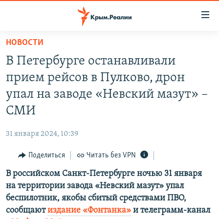
Доступность
ссылки
Вернуться
НОВОСТИ
к
НОВОСТИ
В Петербурге останавливали
основному
СПЕЦПРОЕКТЫ
содержанию
прием рейсов в Пулково, дрон
ВОДА
Вернутся
ГРУЗ 200
упал на заводе «Невский мазут» –
к
ИСТОРИЯ
КАРТА ВОЕННЫХ ОБЪЕКТОВ КРЫМА
СМИ
главной
ЕЩЕ
11 ЛЕТ ОККУПАЦИИ КРЫМА. 11 ИСТОРИЙ СОПРОТИВЛЕНИЯ
навигации
31 января 2024, 10:39
Вернутся
РАДІО СВОБОДА
ИНТЕРАКТИВ
к
Поделиться
Читать без VPN
КАК ОБОЙТИ БЛОКИРОВКУ
ИНФОГРАФИКА
поиску
В российском Санкт-Петербурге ночью 31 января
ТЕЛЕПРОЕКТ КРЫМ.РЕАЛИИ
Українською
на территории завода «Невский мазут» упал
СОВЕТЫ ПРАВОЗАЩИТНИКОВ
беспилотник, якобы сбитый средствами ПВО,
Qırımtatar
сообщают
издание «Фонтанка»
и телеграмм-канал
ПРОПАВШИЕ БЕЗ ВЕСТИ