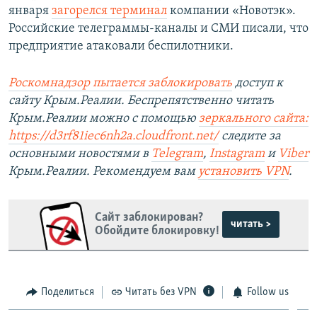
января
загорелся терминал
компании «Новотэк».
Российские телеграммы-каналы и СМИ писали, что
предприятие атаковали беспилотники.
Роскомнадзор пытается заблокировать
доступ к
сайту Крым.Реалии. Беспрепятственно читать
Крым.Реалии можно с помощью
зеркального сайта:
https://d3rf81iec6nh2a.cloudfront.net/
следите за
основными новостями в
Telegram
,
Instagram
и
Viber
Крым.Реалии. Рекомендуем вам
установить VPN
.
Сайт заблокирован?
читать >
Обойдите блокировку!
Поделиться
Читать без VPN
Follow us