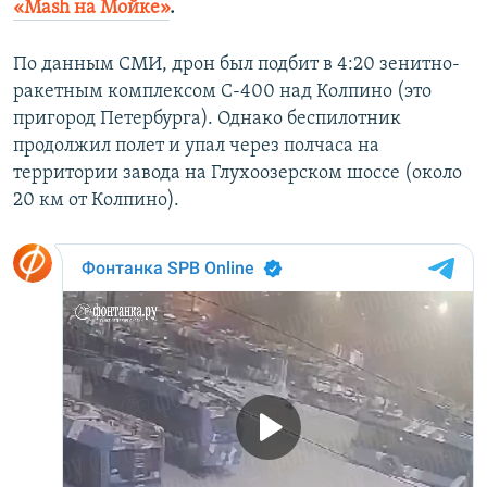
«Mash на Мойке»
.
ПРИСОЕДИНЯЙТЕСЬ!
ПОБЕДИТЕЛЕЙ НЕ СУДЯТ?
КРЫМ.НЕПОКОРЕННЫЙ
По данным СМИ, дрон был подбит в 4:20 зенитно-
ракетным комплексом С-400 над Колпино (это
ELIFBE
пригород Петербурга). Однако беспилотник
УКРАИНСКАЯ ПРОБЛЕМА КРЫМА
продолжил полет и упал через полчаса на
Все сайты RFE/RL
территории завода на Глухоозерском шоссе (около
20 км от Колпино).