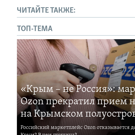
ЧИТАЙТЕ ТАКЖЕ:
ТОП-ТЕМА
«Крым – не Россия»: ма
Ozon прекратил прием н
на Крымском полуостро
Российский маркетплейс Ozon отказывается до