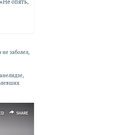
«Не опять,
 не заболел,
анелидзе,
болевших
ED
SHARE