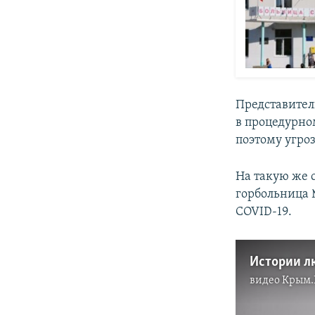
Представител
в процедурном
поэтому угроз
На такую же
горбольница 
COVID-19.
видео
Крым.