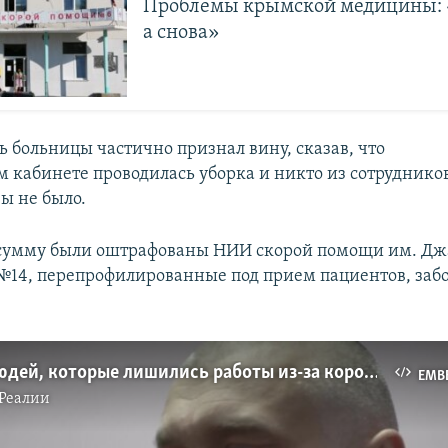
Проблемы крымской медицины: 
а снова»
ь больницы частично признал вину, сказав, что
 кабинете проводилась уборка и никто из сотрудников
ы не было.
 сумму были оштрафованы НИИ скорой помощи им. Дж
№14, перепрофилированные под прием пациентов, за
Истории людей, которые лишились работы из-за коронавируса (видео)
EMB
Реалии