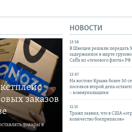
НОВОСТИ
13:58
В Швеции решили передать 
задержанное в марте грузово
Caffa из «теневого флота» РФ
12:47
На востоке Крыма более 30 се
ркетплейс
поселков второй день остаютс
– коммунальщики
овых заказов
11:15
ве
Трамп заявил, что в США «ог
количество боеприпасов»
ставлять товары в