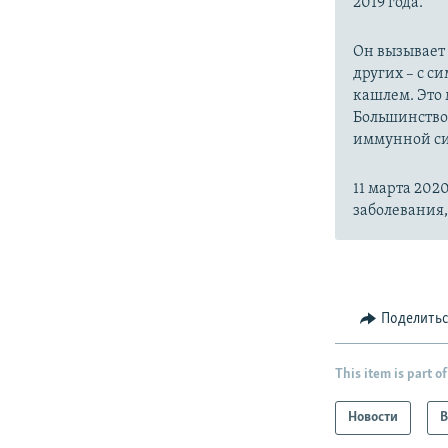
2019 года.
Он вызывает
других – с с
кашлем. Это 
Большинство
иммунной си
11 марта 20
заболевания
Поделить
This item is part of
Новости
В