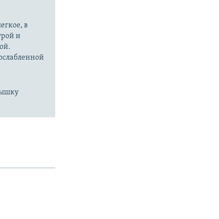
px
width
егкое, в
урой и
ой.
 ослабленной
пышку