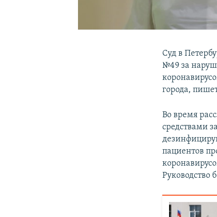
Суд в Петерб
№49 за наруш
коронавирусо
города, пише
Во время рас
средствами з
дезинфицирую
пациентов пр
коронавирусо
Руководство 