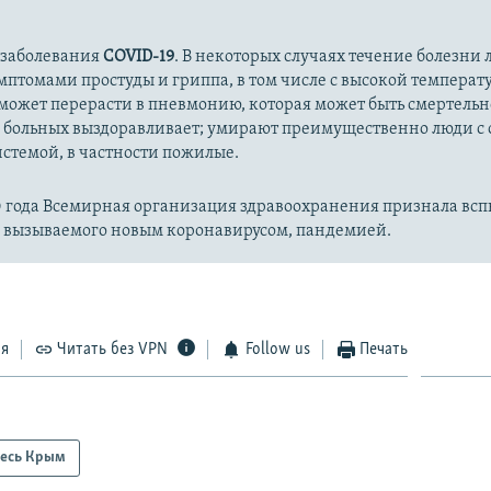
720p
1080p
 заболевания
COVID-19
. В некоторых случаях течение болезни л
имптомами простуды и гриппа, в том числе с высокой температ
может перерасти в пневмонию, которая может быть смертельн
 больных выздоравливает; умирают преимущественно люди с
стемой, в частности пожилые.
20 года Всемирная организация здравоохранения признала вс
, вызываемого новым коронавирусом, пандемией.
ся
Читать без VPN
Follow us
Печать
есь Крым