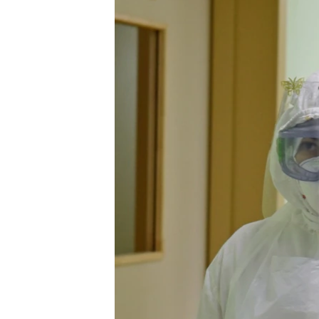
ПОБЕДИТЕЛЕЙ НЕ СУДЯТ?
КРЫМ.НЕПОКОРЕННЫЙ
ELIFBE
УКРАИНСКАЯ ПРОБЛЕМА КРЫМА