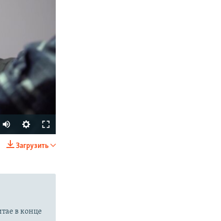
Auto
270p
Загрузить
SHARE
360p
480p
720p
1080p
итае в конце