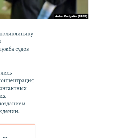
ю поликлинику
о
лужба судов
ались
 концентрация
контактных
ших
позданием.
еждении.