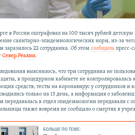
урге в России оштрафовал на 100 тысяч рублей детску
ение санитарно-эпидемиологических норм, из-за чег
м заразилось 22 сотрудника. Об этом
сообщила
пресс-с
т
Север.Реалии
.​
следования выяснилось, что три сотрудника не пользов
ащиты, в процедурном кабинете не контролировалась
щих средств, тесты на коронавирус у сотрудников и 
оводились только на 13 день, а информация о заболев
м передавалась в отдел эпидемиологии передавали с о
больницы также вовремя не сообщало о смертях в учр
БОЛЬШЕ ПО ТЕМЕ: