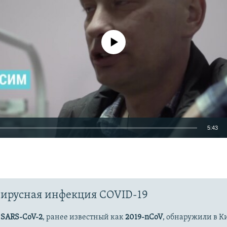
No media source currently available
5:43
EMBED
ирусная инфекция COVID-19
Auto
270p
360p
480p
с
SARS-CoV-2
, ранее известный как
2019-nCoV
, обнаружили в К