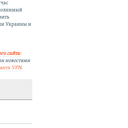
йчас
сполнимый
вить
рии Украины и
го сайта:
ми новостями
овить
VPN
.