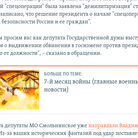
ей "спецоперации" была заявлена "демилитаризация" с
 написано, что решение президента о начале "спецопе
 безопасности России и ее граждан".
им просим вас как депутата Государственной думы выст
 о выдвижении обвинения в госизмене против презид
о от должности", – сказано в обращении.
БОЛЬШЕ ПО ТЕМЕ:
7-й месяц войны (главные военн
новости)
та депутаты МО Смольнинское уже
направляли Влади
Из-за ваших исторических фантазий под удар поставл