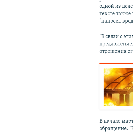
одной из цел
тексте также
"наносит вред
"В связи с эт
предложением
отрешения ег
В начале мар
обращение. "