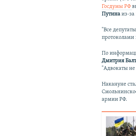
ПОБЕДИТЕЛЕЙ НЕ СУДЯТ?
Госдумы РФ
в
КРЫМ.НЕПОКОРЕННЫЙ
Путина
из-за
ELIFBE
"Все депутат
УКРАИНСКАЯ ПРОБЛЕМА КРЫМА
протоколами п
По информаци
Дмитрия Балт
"Адвокаты не
Накануне ста
Смольнинское
армии РФ.