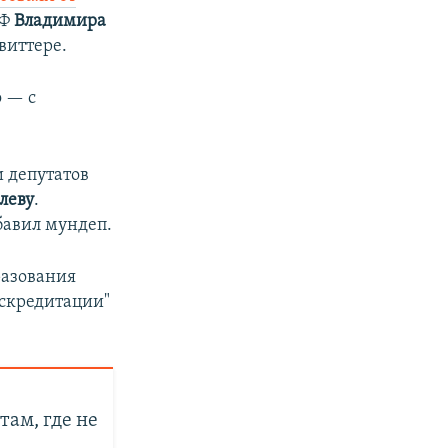
РФ
Владимира
виттере.
о — с
 депутатов
леву
.
бавил мундеп.
разования
искредитации"
ам, где не