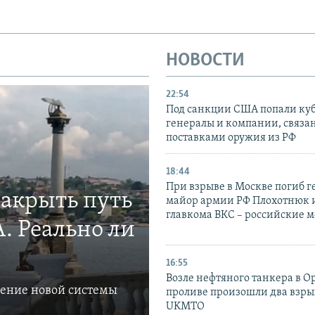
НОВОСТИ
22:54
Под санкции США попали ку
генералы и компании, связа
поставками оружия из РФ
18:44
При взрыве в Москве погиб г
закрыть путь
майор армии РФ Плохотнюк и
главкома ВКС – российские 
. Реально ли
16:55
Возле нефтяного танкера в 
ление новой системы
проливе произошли два взры
UKMTO