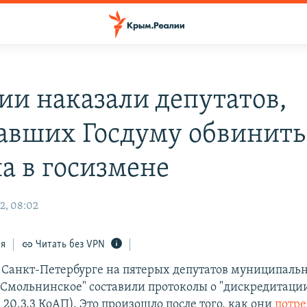
сии наказали депутатов,
авших Госдуму обвинить
а в госизмене
2, 08:02
ся
Читать без VPN
 Санкт-Петербурге на пятерых депутатов муниципаль
"Смольнинское" составили протоколы о "дискредитаци
т. 20.3.3 КоАП). Это произошло после того, как они
потре