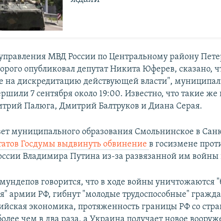
управления МВД России по Центральному району Пете
орого опубликовал депутат Никита Юферев, сказано, чт
 на дискредитацию действующей власти", муниципа
ершили 7 сентября около 19:00. Известно, что такие ж
трий Палюга, Дмитрий Балтруков и Диана Серая.
овет муниципального образования Смольнинское в Сан
татов Госдумы выдвинуть обвинение
в госизмене прот
оссии Владимира Путина из-за развязанной им войны 
мундепов говорится, что в ходе войны уничтожаются 
я" армии РФ, гибнут "молодые трудоспособные" гражда
сийская экономика, протяженность границы РФ со ст
олее чем в два раза, а Украина получает новое вооруж