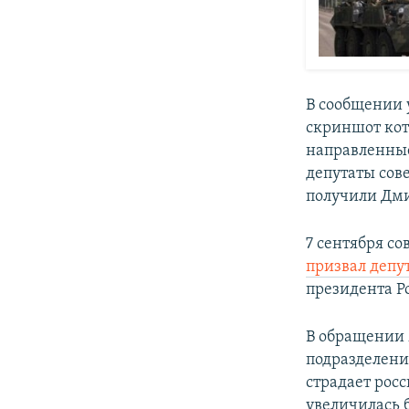
В сообщении 
скриншот кот
направленные
депутаты сов
получили Дми
7 сентября с
призвал депу
президента Р
В обращении 
подразделени
страдает рос
увеличилась б