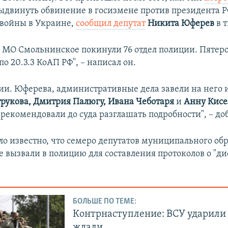
ыдвинуть обвинение в госизмене против президента 
 войны в Украине,
сообщил депутат
Никита Юферев
в т
ы МО Смольнинское покинули 76 отдел полиции. Пятер
о 20.3.3 КоАП РФ", – написал он.
и. Юферева, административные дела завели на него и
рукова, Дмитрия Палюгу, Ивана Чеботаря
и
Анну Кисе
 рекомендовали до суда разглашать подробности", – до
ло известно, что семеро депутатов муниципального об
 вызвали в полицию для составления протоколов о "д
БОЛЬШЕ ПО ТЕМЕ:
Контрнаступление: ВСУ ударили т
ждали