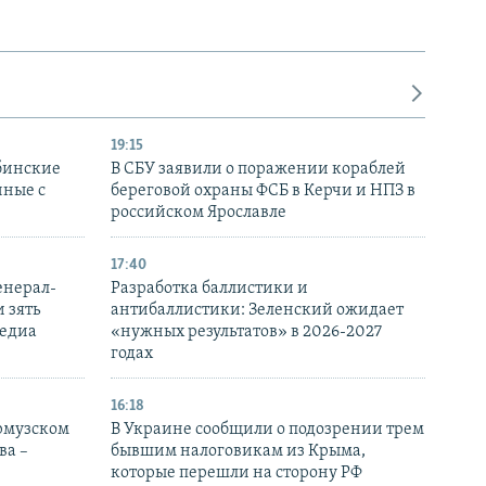
19:15
бинские
В СБУ заявили о поражении кораблей
нные с
береговой охраны ФСБ в Керчи и НПЗ в
российском Ярославле
17:40
енерал-
Разработка баллистики и
 зять
антибаллистики: Зеленский ожидает
медиа
«нужных результатов» в 2026-2027
годах
16:18
Ормузском
В Украине сообщили о подозрении трем
ва –
бывшим налоговикам из Крыма,
которые перешли на сторону РФ