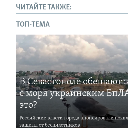
ЧИТАЙТЕ ТАКЖЕ:
ТОП-ТЕМА
В Севастополе обещают 
с моря украинским БпЛА
это?
Российские власти города анонсировали появ
защиты от беспилотников