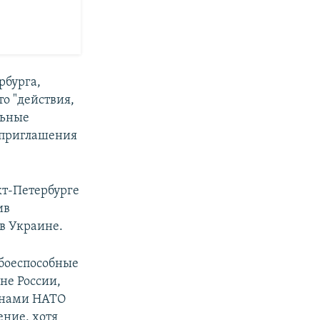
рбурга,
о "действия,
льные
е приглашения
кт-Петербурге
ив
в Украине.
"боеспособные
не России,
ранами НАТО
ение, хотя