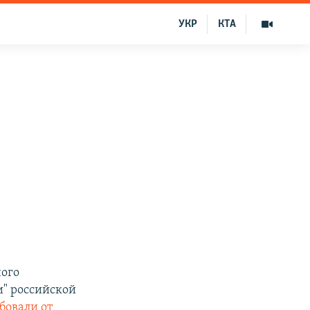
УКР
КТА
ного
и" российской
бовали от