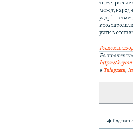
тысяч россий
международно
удар", – отме
кровопролити
уйти в отставк
Роскомнадзор
Беспрепятст
https://krymr
в
Telegram
,
In
Поделить