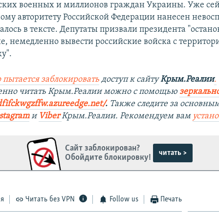
ских военных и миллионов граждан Украины. Уже се
му авторитету Российской Федерации нанесен нево
чалось в тексте. Депутаты призвали президента "остано
е, немедленно вывести российские войска с террито
у".
 пытается заблокировать
доступ к сайту
Крым.Реалии
.
венно читать Крым.Реалии можно с помощью
зеркально
dfifckwgzffw.azureedge.net/
. ​
Также следите за основны
stagram
и
Viber
Крым.Реалии. Рекомендуем вам
устан
Сайт заблокирован?
читать >
Обойдите блокировку!
ся
Читать без VPN
Follow us
Печать