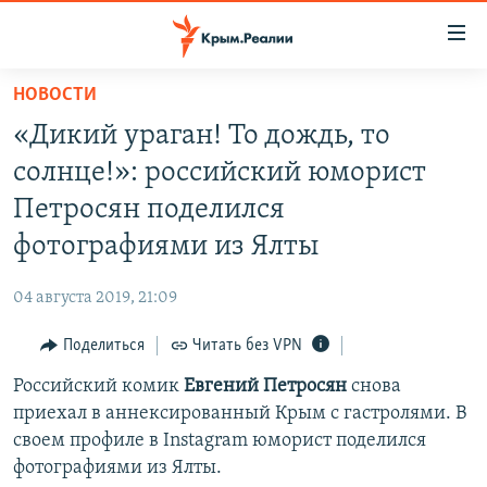
Доступность
ссылки
Вернуться
НОВОСТИ
к
НОВОСТИ
«Дикий ураган! То дождь, то
основному
СПЕЦПРОЕКТЫ
содержанию
солнце!»: российский юморист
ВОДА
Вернутся
ГРУЗ 200
Петросян поделился
к
ИСТОРИЯ
КАРТА ВОЕННЫХ ОБЪЕКТОВ КРЫМА
фотографиями из Ялты
главной
ЕЩЕ
11 ЛЕТ ОККУПАЦИИ КРЫМА. 11 ИСТОРИЙ СОПРОТИВЛЕНИЯ
навигации
04 августа 2019, 21:09
Вернутся
РАДІО СВОБОДА
ИНТЕРАКТИВ
к
Поделиться
Читать без VPN
КАК ОБОЙТИ БЛОКИРОВКУ
ИНФОГРАФИКА
поиску
Российский комик
Евгений Петросян
снова
ТЕЛЕПРОЕКТ КРЫМ.РЕАЛИИ
Українською
приехал в аннексированный Крым с гастролями. В
СОВЕТЫ ПРАВОЗАЩИТНИКОВ
своем профиле в Instagram юморист поделился
Qırımtatar
фотографиями из Ялты.
ПРОПАВШИЕ БЕЗ ВЕСТИ