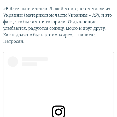
ПРИСОЕДИНЯЙТЕСЬ!
ПОБЕДИТЕЛЕЙ НЕ СУДЯТ?
«В Ялте нынче тепло. Людей много, в том числе из
КРЫМ.НЕПОКОРЕННЫЙ
Украины (материковой части Украины –
КР
), и это
факт, что бы там ни говорили. Отдыхающие
ELIFBE
улыбаются, радуются солнцу, морю и друг другу.
УКРАИНСКАЯ ПРОБЛЕМА КРЫМА
Как и должно быть в этом мире», – написал
Все сайты RFE/RL
Петросян.