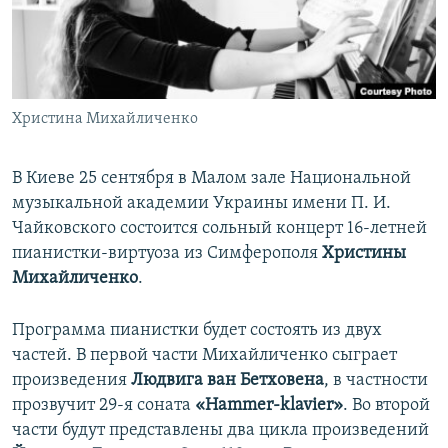
ПРИСОЕДИНЯЙТЕСЬ!
ПОБЕДИТЕЛЕЙ НЕ СУДЯТ?
КРЫМ.НЕПОКОРЕННЫЙ
ELIFBE
Христина Михайличенко
УКРАИНСКАЯ ПРОБЛЕМА КРЫМА
Все сайты RFE/RL
В Киеве 25 сентября в Малом зале Национальной
музыкальной академии Украины имени П. И.
Чайковского состоится сольный концерт 16-летней
пианистки-виртуоза из Симферополя
Христины
Михайличенко
.
Программа пианистки будет состоять из двух
частей. В первой части Михайличенко сыграет
произведения
Людвига ван Бетховена
, в частности
прозвучит 29-я соната
«Hammer-klavier»
. Во второй
части будут представлены два цикла произведений