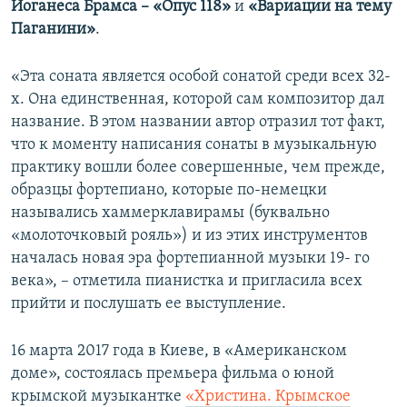
Йоганеса Брамса – «Опус 118»
и
«Вариации на тему
Паганини»
.
«Эта соната является особой сонатой среди всех 32-
х. Она единственная, которой сам композитор дал
название. В этом названии автор отразил тот факт,
что к моменту написания сонаты в музыкальную
практику вошли более совершенные, чем прежде,
образцы фортепиано, которые по-немецки
назывались хаммерклавирамы (буквально
«молоточковый рояль») и из этих инструментов
началась новая эра фортепианной музыки 19- го
века», – отметила пианистка и пригласила всех
прийти и послушать ее выступление.
16 марта 2017 года в Киеве, в «Американском
доме», состоялась премьера фильма о юной
крымской музыкантке
«Христина. Крымское