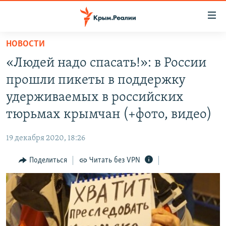
Доступность
ссылки
Вернуться
НОВОСТИ
к
НОВОСТИ
«Людей надо спасать!»: в России
основному
СПЕЦПРОЕКТЫ
содержанию
прошли пикеты в поддержку
ВОДА
Вернутся
ГРУЗ 200
удерживаемых в российских
к
ИСТОРИЯ
КАРТА ВОЕННЫХ ОБЪЕКТОВ КРЫМА
тюрьмах крымчан (+фото, видео)
главной
ЕЩЕ
11 ЛЕТ ОККУПАЦИИ КРЫМА. 11 ИСТОРИЙ СОПРОТИВЛЕНИЯ
навигации
19 декабря 2020, 18:26
Вернутся
РАДІО СВОБОДА
ИНТЕРАКТИВ
к
Поделиться
Читать без VPN
КАК ОБОЙТИ БЛОКИРОВКУ
ИНФОГРАФИКА
поиску
ТЕЛЕПРОЕКТ КРЫМ.РЕАЛИИ
Українською
СОВЕТЫ ПРАВОЗАЩИТНИКОВ
Qırımtatar
ПРОПАВШИЕ БЕЗ ВЕСТИ