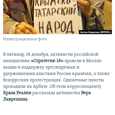
ПРИСОЕДИНЯЙТЕСЬ!
ПОБЕДИТЕЛЕЙ НЕ СУДЯТ?
КРЫМ.НЕПОКОРЕННЫЙ
ELIFBE
УКРАИНСКАЯ ПРОБЛЕМА КРЫМА
Все сайты RFE/RL
Иллюстрационное фото
В пятницу, 18 декабря, активисты российской
инициативы
«Стратегия-18»
провели в Москве
акцию в поддержку преследуемых и
удерживаемых властями России крымчан, а также
белорусских протестующих. Одиночные пикеты
проходили на Арбате. Об этом корреспонденту
Крым.Реалии
рассказала активистка
Вера
Лаврешина
.