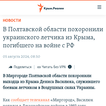
Доступность
ссылки
Вернуться
НОВОСТИ
к
НОВОСТИ
В Полтавской области похоронили
основному
СПЕЦПРОЕКТЫ
содержанию
украинского летчика из Крыма,
ВОДА
Вернутся
ГРУЗ 200
погибшего на войне с РФ
к
ИСТОРИЯ
КАРТА ВОЕННЫХ ОБЪЕКТОВ КРЫМА
главной
05 августа 2024, 08:50
ЕЩЕ
11 ЛЕТ ОККУПАЦИИ КРЫМА. 11 ИСТОРИЙ СОПРОТИВЛЕНИЯ
навигации
Вернутся
Поделиться
Читать без VPN
РАДІО СВОБОДА
ИНТЕРАКТИВ
к
В Миргороде Полтавской области похоронили
КАК ОБОЙТИ БЛОКИРОВКУ
ИНФОГРАФИКА
поиску
выходца из Крыма Дениса Василюка, служившего
ТЕЛЕПРОЕКТ КРЫМ.РЕАЛИИ
боевым летчиком в Воздушных силах Украины.
Українською
СОВЕТЫ ПРАВОЗАЩИТНИКОВ
Qırımtatar
Как
сообщает телеканал
«Миргород», Василюк
ПРОПАВШИЕ БЕЗ ВЕСТИ