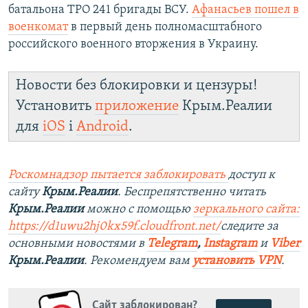
батальона ТРО 241 бригады ВСУ.
Афанасьев пошел в
военкомат
в первый день полномасштабного
российского военного вторжения в Украину.
Новости без блокировки и цензуры!
Установить
приложение
Крым.Реалии
для
iOS
і
Android
.
Роскомнадзор пытается заблокировать
доступ к
сайту
Крым.Реалии
. Беспрепятственно читать
Крым.Реалии
можно с помощью
зеркального сайта:
https://d1uwu2hj0kx59f.cloudfront.net/
следите за
основными новостями в
Telegram
,
Instagram
и
Viber
Крым.Реалии
. Рекомендуем вам
установить VPN
.
Сайт заблокирован?