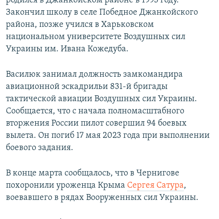
родился в Джанкойском районе в 1993 году.
ПРИСОЕДИНЯЙТЕСЬ!
ПОБЕДИТЕЛЕЙ НЕ СУДЯТ?
Закончил школу в селе Победное Джанкойского
района, позже учился в Харьковском
КРЫМ.НЕПОКОРЕННЫЙ
национальном университете Воздушных сил
ELIFBE
Украины им. Ивана Кожедуба.
УКРАИНСКАЯ ПРОБЛЕМА КРЫМА
Василюк занимал должность замкомандира
Все сайты RFE/RL
авиационной эскадрильи 831-й бригады
тактической авиации Воздушных сил Украины.
Сообщается, что с начала полномасштабного
вторжения России пилот совершил 94 боевых
вылета. Он погиб 17 мая 2023 года при выполнении
боевого задания.
В конце марта сообщалось, что в Чернигове
похоронили уроженца Крыма
Сергея Сатура
,
воевавшего в рядах Вооруженных сил Украины.