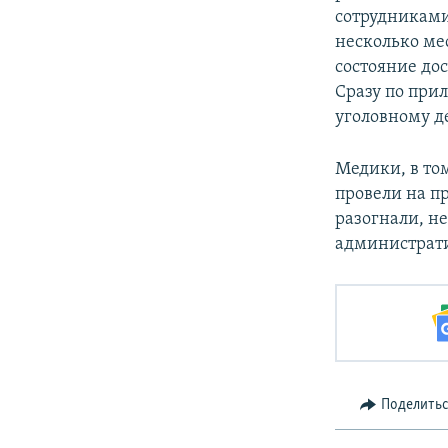
сотрудниками
несколько мес
состояние дос
Сразу по прил
уголовному де
Медики, в то
провели на п
разогнали, н
администрат
Поделить