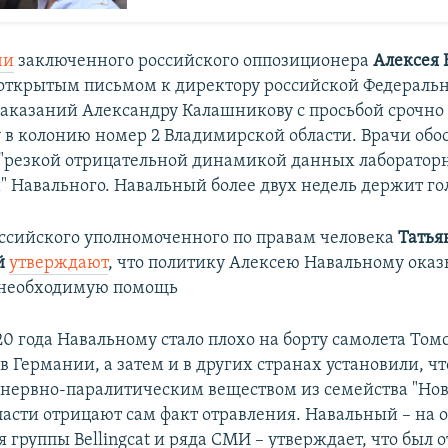
чи
заключенного российского оппозиционера
Алексея 
 открытым письмом к директору российской Федераль
аказаний Александру Калашникову с просьбой срочно 
 в колонию номер 2 Владимирской области. Врачи об
 "резкой отрицательной динамикой данных лаборатор
" Навального. Навальный более двух недель держит го
оссийского уполномоченного по правам человека
Татья
й
утверждают
, что политику Алексею Навальному оказ
 необходимую помощь
20 года Навальному стало плохо на борту самолета Том
 Германии, а затем и в других странах установили, ч
 нервно-паралитическим веществом из семейства "Нов
ласти отрицают сам факт отравления. Навальный – на 
 группы Bellingcat и ряда СМИ – утверждает, что был 