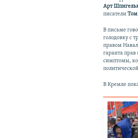
Арт Шпигель
писатели
Том
В письме гов
голодовку с т
правом Навал
гаранта прав
симптомы, ко
политической
В Кремле пок