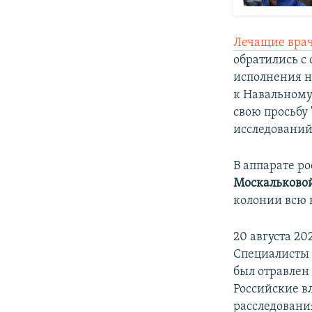
Лечащие вра
обратились с
исполнения н
к Навальному
свою просьбу
исследований
В аппарате р
Москальково
колонии всю
20 августа 20
Специалисты в
был отравлен
Российские в
расследования