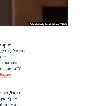
емирно
иденту России
ние
открытого
 подписи 70
Радио
х лет
Джон
мук
. Кроме
ой премии