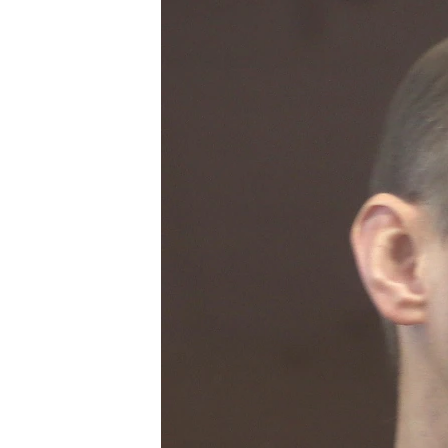
ПОБЕДИТЕЛЕЙ НЕ СУДЯТ?
КРЫМ.НЕПОКОРЕННЫЙ
ELIFBE
УКРАИНСКАЯ ПРОБЛЕМА КРЫМА