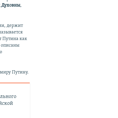
д Духовны
,
ии, держит
 называется
т Путина как
е описаны
о
имиру Путину.
ального
йской