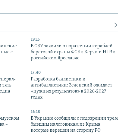
19:15
бинские
В СБУ заявили о поражении кораблей
нные с
береговой охраны ФСБ в Керчи и НПЗ в
российском Ярославле
17:40
енерал-
Разработка баллистики и
 зять
антибаллистики: Зеленский ожидает
медиа
«нужных результатов» в 2026-2027
годах
16:18
Ормузском
В Украине сообщили о подозрении трем
ва –
бывшим налоговикам из Крыма,
которые перешли на сторону РФ