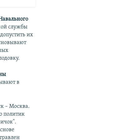
Навального
ной службы
допустить их
основывают
ных
лодовку.
ны
ывают в
ск – Москва.
то политик
ичок".
основе
отравлен