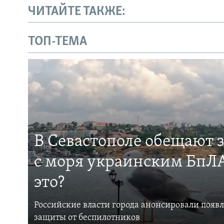
ЧИТАЙТЕ ТАКЖЕ:
ТОП-ТЕМА
В Севастополе обещают 
с моря украинским БпЛА
это?
Российские власти города анонсировали появ
защиты от беспилотников