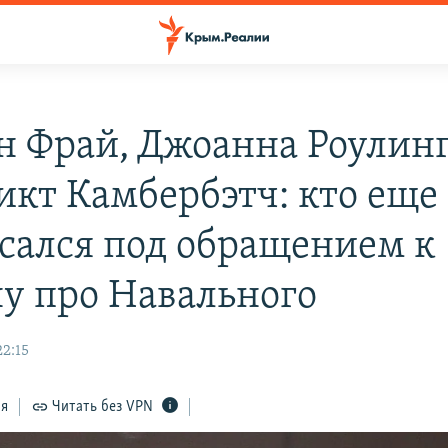
н Фрай, Джоанна Роулинг
икт Камбербэтч: кто еще
сался под обращением к
у про Навального
22:15
ся
Читать без VPN