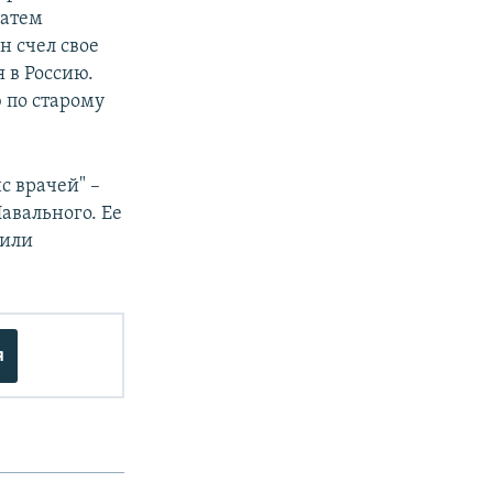
затем
н счел свое
 в Россию.
ю по старому
с врачей" –
авального. Ее
 или
я