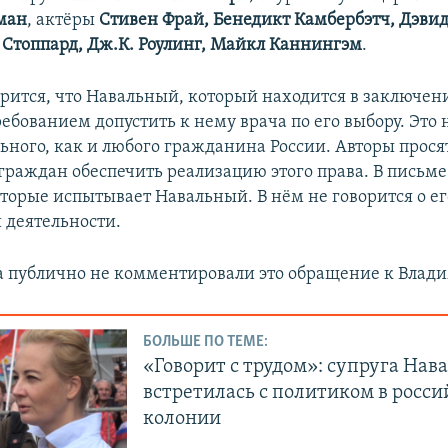
ман
, актёры
Стивен Фрай, Бенедикт Камбербэтч, Дэви
 Стоппард, Дж.К. Роулинг, Майкл Каннингэм
.
орится, что Навальный, который находится в заключен
ребованием допустить к нему врача по его выбору. Это
ьного, как и любого гражданина России. Авторы прося
 граждан обеспечить реализацию этого права. В письм
торые испытывает Навальный. В нём не говорится о ег
 деятельности.
а публично не комментировали это обращение к Влад
БОЛЬШЕ ПО ТЕМЕ:
«Говорит с трудом»: супруга Нав
встретилась с политиком в росси
колонии