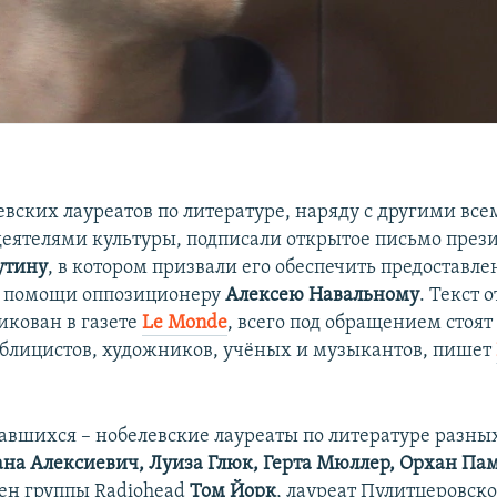
евских лауреатов по литературе, наряду с другими вс
еятелями культуры, подписали открытое письмо през
утину
, в котором призвали его обеспечить предоставле
 помощи оппозиционеру
Алексею
Навальному
. Текст 
икован в газете
Le Monde
, всего под обращением стоят
ублицистов, художников, учёных и музыкантов, пишет
авшихся – нобелевские лауреаты по литературе разны
лана Алексиевич, Луиза Глюк, Герта Мюллер, Орхан Па
ен группы Radiohead
Том Йорк
, лауреат Пулитцеровск