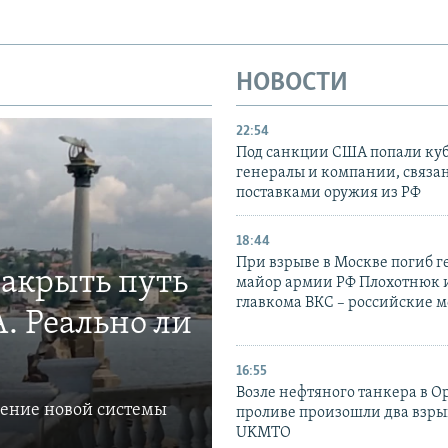
НОВОСТИ
22:54
Под санкции США попали ку
генералы и компании, связа
поставками оружия из РФ
18:44
При взрыве в Москве погиб г
закрыть путь
майор армии РФ Плохотнюк и
главкома ВКС – российские 
. Реально ли
16:55
Возле нефтяного танкера в 
ление новой системы
проливе произошли два взры
UKMTO