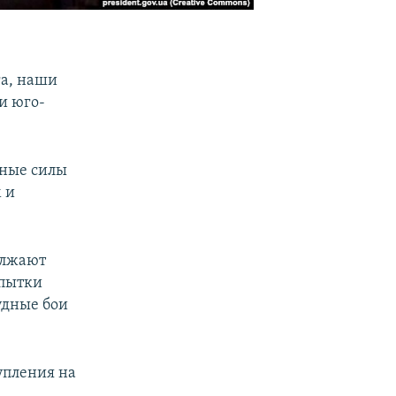
га, наши
и юго-
нные силы
 и
олжают
опытки
удные бои
упления на