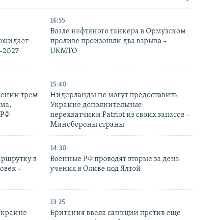
16:55
Возле нефтяного танкера в Ормузском
 ожидает
проливе произошли два взрыва –
-2027
UKMTO
15:40
рении трем
Нидерланды не могут предоставить
ма,
Украине дополнительные
 РФ
перехватчики Patriot из своих запасов –
Минобороны страны
14:30
аршрутку в
Военные РФ проводят вторые за день
овек –
учения в Оливе под Ялтой
13:25
Украине
Британия ввела санкции против еще