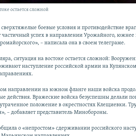
токе остается сложной
 сверхтяжелые боевые условия и противодействие вра
 частичный успех в направлении Урожайного, южнее 
ромайорского», – написала она в своем телеграме.
ляра, ситуация на востоке остается сложной: Вооруже
живают наступление российской армии на Купянском
аправлениях.
ком направлении на южном фланге наши войска прод
ые действия. Вражеские войска безуспешны делали п
 утраченное положение в окрестностях Клещиевки. Тр
», – добавляет представитель Минобороны.
общила о «непростом» сдерживании российского наст
 Марьинском направлениях.