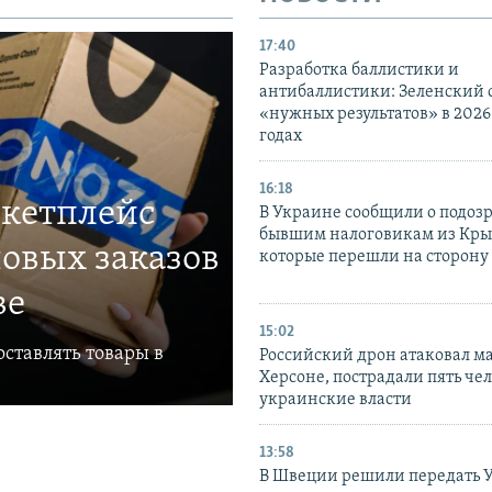
17:40
Разработка баллистики и
антибаллистики: Зеленский
«нужных результатов» в 2026
годах
16:18
ркетплейс
В Украине сообщили о подоз
бывшим налоговикам из Кры
овых заказов
которые перешли на сторону
ве
15:02
ставлять товары в
Российский дрон атаковал м
Херсоне, пострадали пять чел
украинские власти
13:58
В Швеции решили передать 