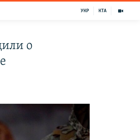
УКР
КТА
или о
е