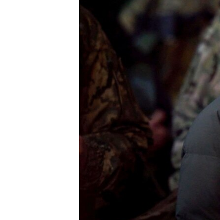
ПОБЕДИТЕЛЕЙ НЕ СУДЯТ?
КРЫМ.НЕПОКОРЕННЫЙ
ELIFBE
УКРАИНСКАЯ ПРОБЛЕМА КРЫМА