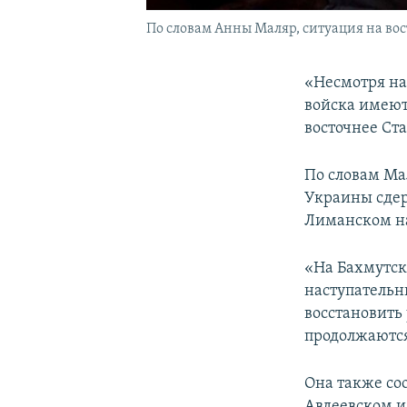
По словам Анны Маляр, ситуация на вос
«Несмотря на
войска имеют
восточнее Ста
По словам Ма
Украины сдер
Лиманском н
«На Бахмутс
наступательн
восстановить
продолжаются
Она также со
Авдеевском и