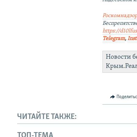
Роскомнадзор
Беспрепятст
https://d10lfu
Telegram
,
Ins
Новости б
Крым.Реа
Поделить
ЧИТАЙТЕ ТАКЖЕ:
ТОП-ТЕМА