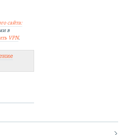
го сайта:
ми в
ить VPN
.
ение