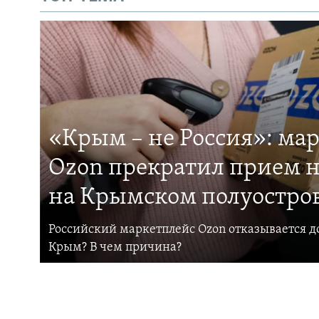
«Крым – не Россия»: ма
Ozon прекратил прием н
на Крымском полуостро
Российский маркетплейс Ozon отказывается до
Крым? В чем причина?