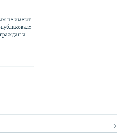
рым не имеют
опубликовало
 граждан и