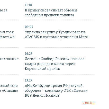
11:18
е за
В Крыму снова снизят объемы
свободной продажи топлива
09:05
нии трех
Украина закупит у Турции ракеты
флота» в
ATACMS и пусковые установки M270
16:27
чил звание
Легион «Свобода России» показал
кадры разведки моста через
Керченский пролив
13:27
оссийские
«На Кинбурне армия РФ в глухой
ке «Сиваш»
обороне» – командир ОТК «Одесса»
ВСУ Денис Носиков
БОЛЬШЕ