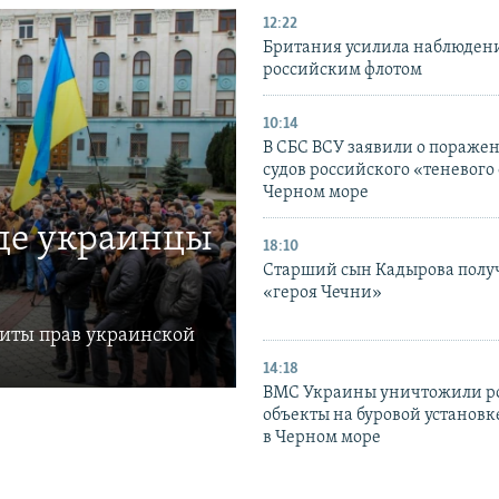
12:22
Британия усилила наблюдени
российским флотом
10:14
В СБС ВСУ заявили о пораже
судов российского «теневого 
Черном море
где украинцы
18:10
Старший сын Кадырова полу
«героя Чечни»
щиты прав украинской
14:18
ВМС Украины уничтожили р
объекты на буровой установ
в Черном море