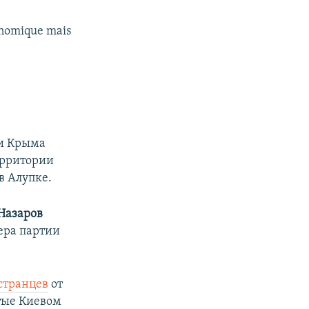
onomique mais
ми Крыма
ерритории
в Алупке.
Назаров
ера партии
странцев
от
тые Киевом