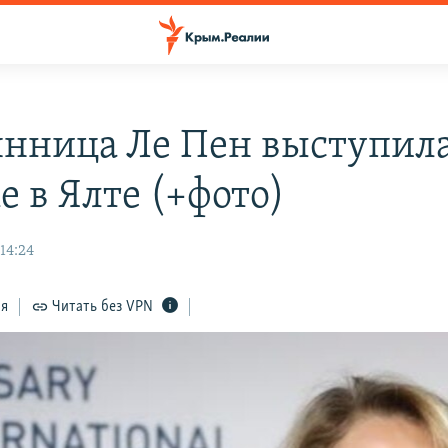
нница Ле Пен выступила
е в Ялте (+фото)
14:24
ся
Читать без VPN