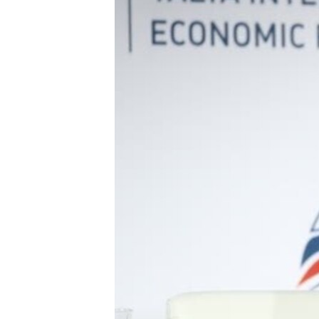
ПОБЕДИТЕЛЕЙ НЕ СУДЯТ?
КРЫМ.НЕПОКОРЕННЫЙ
ELIFBE
УКРАИНСКАЯ ПРОБЛЕМА КРЫМА