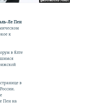
ль-Ле Пен
омическом
зкое к
орум в Ялте
авшимся
арижской
 странице в
 России.
же
е Пен на