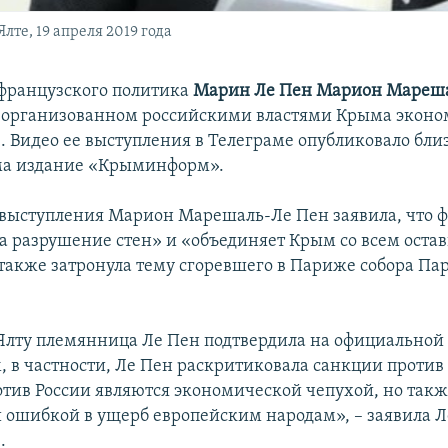
те, 19 апреля 2019 года
французского политика
Марин Ле Пен
Марион Мареша
 организованном российскими властями Крыма экон
. Видео ее выступления в Телеграме опубликовало бли
ма издание «Крыминформ».
о выступления Марион Марешаль-Ле Пен заявила, что ф
а разрушение стен» и «объединяет Крым со всем ост
также затронула тему сгоревшего в Париже собора П
 Ялту племянница Ле Пен подтвердила на официальной
, в частности, Ле Пен раскритиковала санкции против
тив России являются экономической чепухой, но так
 ошибкой в ущерб европейским народам», – заявила Л
.