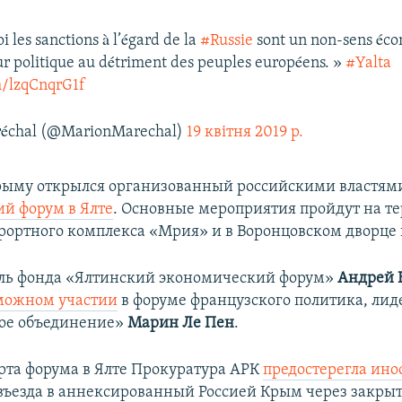
i les sanctions à l’égard de la
#Russie
sont un non-sens éc
ur politique au détriment des peuples européens. »
#Yalta
m/lzqCnqrG1f
échal (@MarionMarechal)
19 квітня 2019 р.
Крыму открылся организованный российскими властя
й форум в Ялте
. Основные мероприятия пройдут на т
рортного комплекса «Мрия» и в Воронцовском дворце 
ль фонда «Ялтинский экономический форум»
Андрей 
зможном участии
в форуме
французского политика, лид
ое объединение»
Марин Ле Пен
.
рта форума в Ялте Прокуратура АРК
предостерегла ино
въезда в аннексированный Россией Крым через закры