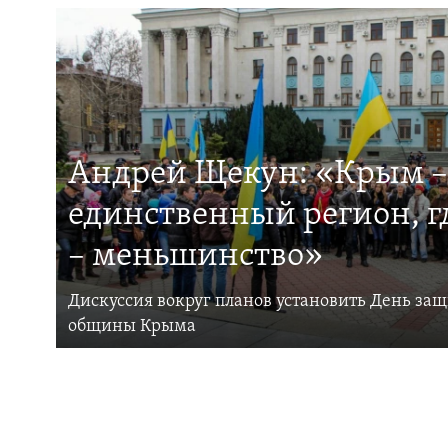
Андрей Щекун: «Крым –
единственный регион, 
– меньшинство»
Дискуссия вокруг планов установить День за
общины Крыма