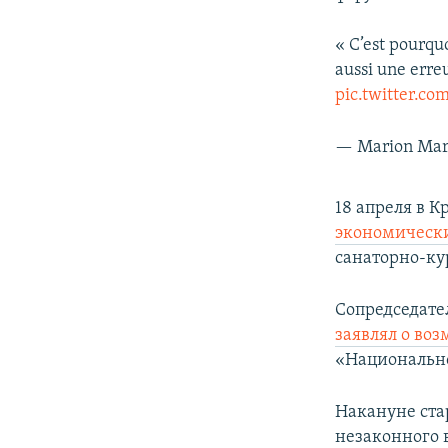
« C’est pourquo
aussi une erre
pic.twitter.co
— Marion Mar
18 апреля в 
экономически
санаторно-ку
Сопредседате
заявлял о во
«Национальн
Накануне ста
незаконного 