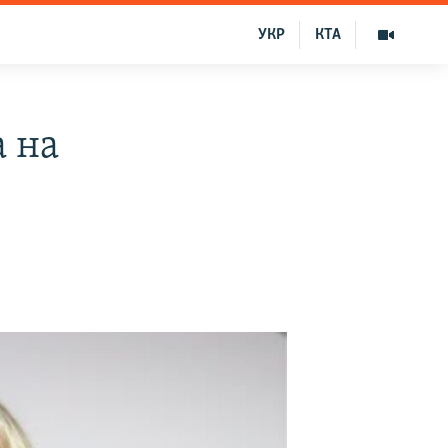
УКР
КТА
 на