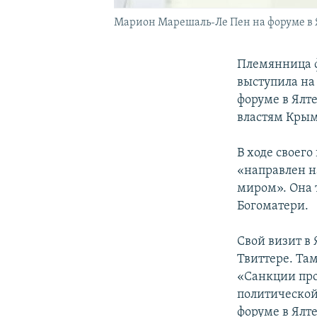
Марион Марешаль-Ле Пен на форуме в Ял
Племянница 
выступила на
форуме в Ялте
властям Кры
В ходе своег
«направлен н
миром». Она 
Богоматери.
Свой визит в
Твиттере. Там
«Санкции про
политической
форуме в Ялте