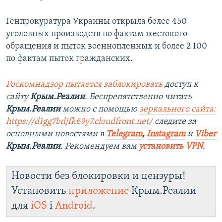
Генпрокуратура Украины открыла более 450
уголовных производств по фактам жестокого
обращения и пыток военнопленных и более 2 100
по фактам пыток гражданских.
Роскомнадзор пытается заблокировать
доступ к
сайту
Крым.Реалии
. Беспрепятственно читать
Крым.Реалии
можно с помощью
зеркального сайта:
https://d1gg7bdjfk69y7.cloudfront.net/
следите за
основными новостями в
Telegram
,
Instagram
и
Viber
Крым.Реалии
. Рекомендуем вам
установить VPN
.
Новости без блокировки и цензуры!
Установить
приложение
Крым.Реалии
для
iOS
і
Android
.